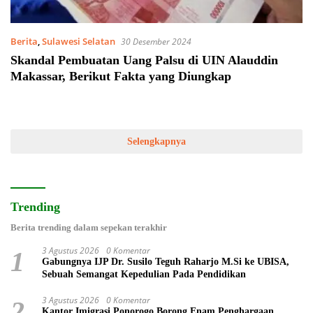
Berita
,
Sulawesi Selatan
30 Desember 2024
Skandal Pembuatan Uang Palsu di UIN Alauddin
Makassar, Berikut Fakta yang Diungkap
Selengkapnya
Trending
Berita trending dalam sepekan terakhir
3 Agustus 2026
0 Komentar
1
Gabungnya IJP Dr. Susilo Teguh Raharjo M.Si ke UBISA,
Sebuah Semangat Kepedulian Pada Pendidikan
3 Agustus 2026
0 Komentar
2
Kantor Imigrasi Ponorogo Borong Enam Penghargaan