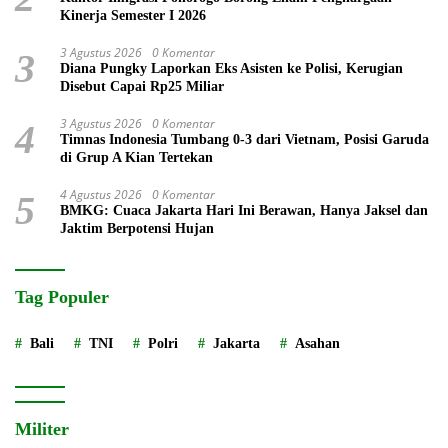
Kinerja Semester I 2026
3 Agustus 2026
0 Komentar
3
Diana Pungky Laporkan Eks Asisten ke Polisi, Kerugian
Disebut Capai Rp25 Miliar
3 Agustus 2026
0 Komentar
4
Timnas Indonesia Tumbang 0-3 dari Vietnam, Posisi Garuda
di Grup A Kian Tertekan
4 Agustus 2026
0 Komentar
5
BMKG: Cuaca Jakarta Hari Ini Berawan, Hanya Jaksel dan
Jaktim Berpotensi Hujan
Tag Populer
Bali
TNI
Polri
Jakarta
Asahan
Militer