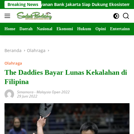
Langsung
Breaking News
Layanan Bank Jakarta Siap Dukung Ekosistem Persija
ke
konten
Home
Daerah
Nasional
Ekonomi
Hukum
Opini
Entertainme
Beranda
Olahraga
Olahraga
The Daddies Bayar Lunas Kekalahan di
Filipina
Simamora
-
Malaysia Open 2022
29 Juni 2022