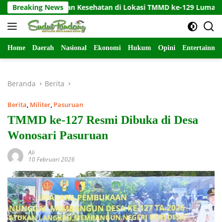
Langsung
eri Layanan Kesehatan di Lokasi TMMD ke-129 Lumajang, Warga 
Breaking News
ke
konten
Home
Daerah
Nasional
Ekonomi
Hukum
Opini
Entertainme
Beranda
Berita
Berita
,
Militer
,
Pasuruan
TMMD ke-127 Resmi Dibuka di Desa
Wonosari Pasuruan
Ali
10 Februari 2026