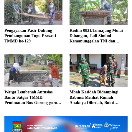
Pengayakan Pasir Dukung
Kodim 0821/Lumajang Mulai
Pembangunan Tugu Prasasti
Dibangun, Jadi Simbol
TMMD ke-129
Kemanunggalan TNI dan
Rakyat
Warga Lembenah Antusias
Mbah Kasidah Didampingi
Bantu Satgas TMMD,
Babinsa Melihat Rumah
Pembuatan Box Gorong-gorong
Anaknya Dibedah, Bukti
Bersama-sama
Kepedulian TMMD ke-129
Bojonegoro