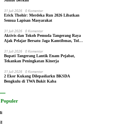
Jumat Berkah
31 Juli 2026
0 Komentar
Erick Thohir: Merdeka Run 2026 Libatkan
Semua Lapisan Masyarakat
31 Juli 2026
0 Komentar
Aktivis dan Tokoh Pemuda Tangerang Raya
Ajak Pelajar Bersatu Jaga Kamtibmas, Tolak
Anarkisme, Narkoba dan Bullying
31 Juli 2026
0 Komentar
Bupati Tangerang Lantik Enam Pejabat,
Tekankan Peningkatan Kinerja
31 Juli 2026
0 Komentar
2 Ekor Kukang Dilepasliarkn BKSDA
Bengkulu di TWA Bukit Kaba
 Populer
li
NI