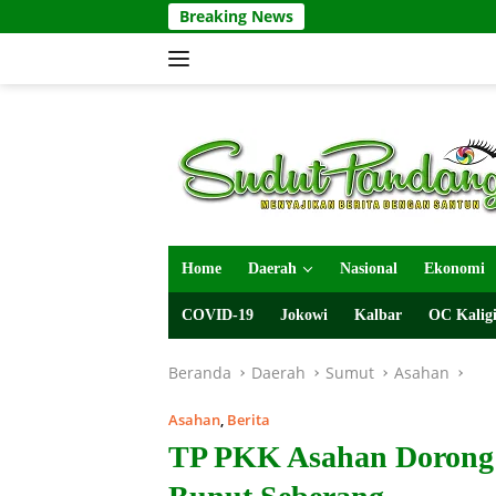
Langsung
Breaking News
ke
konten
Home
Daerah
Nasional
Ekonomi
COVID-19
Jokowi
Kalbar
OC Kaligi
Beranda
Daerah
Sumut
Asahan
Asahan
,
Berita
TP PKK Asahan Doron