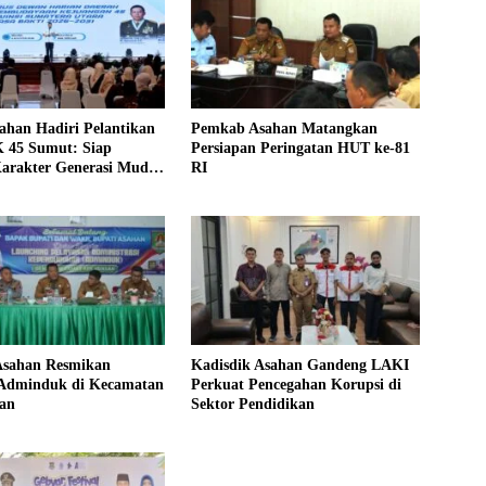
ahan Hadiri Pelantikan
Pemkab Asahan Matangkan
45 Sumut: Siap
Persiapan Peringatan HUT ke-81
arakter Generasi Muda
RI
Kejuangan
sahan Resmikan
Kadisdik Asahan Gandeng LAKI
Adminduk di Kecamatan
Perkuat Pencegahan Korupsi di
an
Sektor Pendidikan