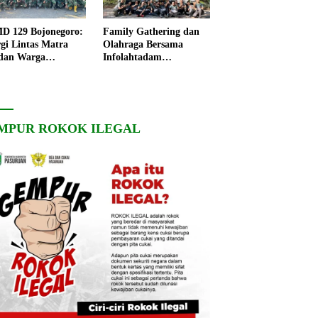
 129 Bojonegoro:
Family Gathering dan
rgi Lintas Matra
Olahraga Bersama
dan Warga
Infolahtadam
ngo, Percepat
V/Brawijaya Pererat
angunan Desa
Soliditas dan
Kebersamaan
MPUR ROKOK ILEGAL