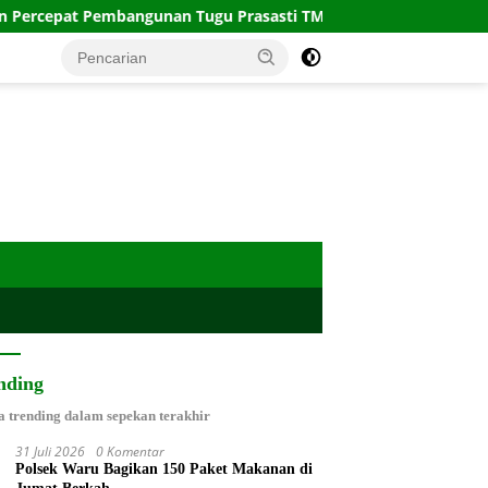
ngunan Tugu Prasasti TMMD ke-129
Pengecoran Rabat Be
nding
a trending dalam sepekan terakhir
31 Juli 2026
0 Komentar
Polsek Waru Bagikan 150 Paket Makanan di