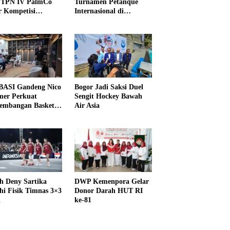
PTPN IV PalmCo
Turnamen Petanque
r Kompetisi
Internasional di
raga
UNDIKMA
ASI Gandeng Nico
Bogor Jadi Saksi Duel
er Perkuat
Sengit Hockey Bawah
embangan Basket
Air Asia
h Deny Sartika
DWP Kemenpora Gelar
hi Fisik Timnas 3×3
Donor Darah HUT RI
i
ke-81