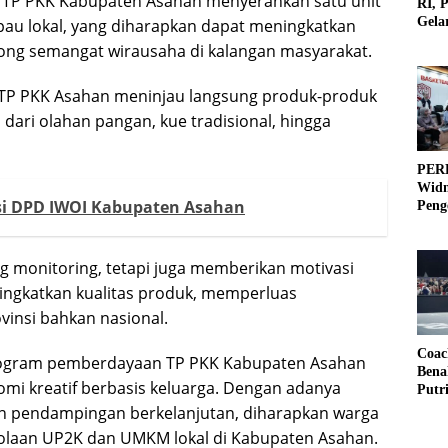
a TP PKK Kabupaten Asahan menyerahkan satu unit
RI, 
Gela
pau lokal, yang diharapkan dapat meningkatkan
Olah
ng semangat wirausaha di kalangan masyarakat.
TP PKK Asahan meninjau langsung produk-produk
 dari olahan pangan, kue tradisional, hingga
PERB
Widm
si DPD IWOI Kabupaten Asahan
Peng
3×3
ng monitoring, tetapi juga memberikan motivasi
ningkatkan kualitas produk, memperluas
vinsi bahkan nasional.
Coac
program pemberdayaan TP PKK Kabupaten Asahan
Bena
 kreatif berbasis keluarga. Dengan adanya
Putr
dan pendampingan berkelanjutan, diharapkan warga
laan UP2K dan UMKM lokal di Kabupaten Asahan.