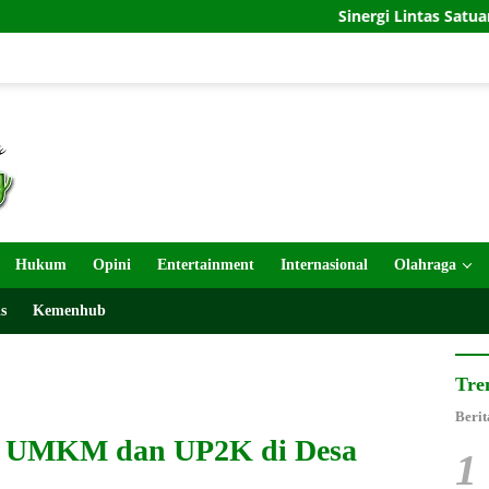
Sinergi Lintas Satuan Percepat Pemba
Hukum
Opini
Entertainment
Internasional
Olahraga
s
Kemenhub
Tre
Berit
g UMKM dan UP2K di Desa
1