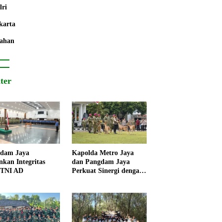
lri
karta
ahan
iter
dam Jaya
Kapolda Metro Jaya
nkan Integritas
dan Pangdam Jaya
 TNI AD
Perkuat Sinergi dengan
Korps Marinir