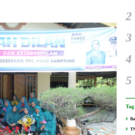
2
3
4
5
Tag
Ba
T