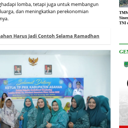
ghadapi lomba, tetapi juga untuk membangun
eluarga, dan meningkatkan perekonomian
TMMD
nya.
Sine
TNI 
Keso
Pemb
sahan Harus Jadi Contoh Selama Ramadhan
GE