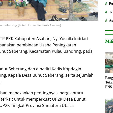
Po
Ja
As
ut Seberang (Foto: Humas Pemkab Asahan)
TP PKK Kabupaten Asahan, Ny. Yusnila Indriati
Mil
laksanakan pembinaan Usaha Peningkatan
unut Seberang, Kecamatan Pulau Bandring, pada
Bunut Seberang dan dihadiri Kadis Kopdagin
ng, Kepala Desa Bunut Seberang, serta sejumlah
Pang
.
Teka
PNS
han menekankan pentingnya sinergi antara
 terkait untuk memperkuat UP2K Desa Bunut
P2K Tingkat Provinsi Sumatera Utara.