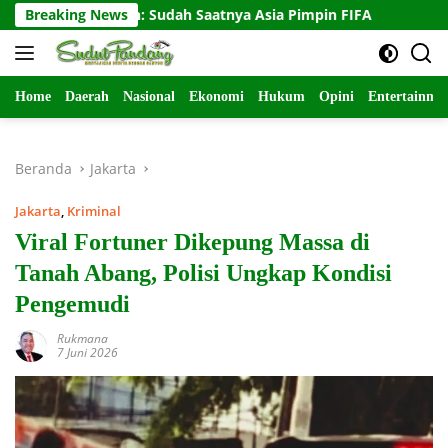
Langsung
ohar Arifin: Sudah Saatnya Asia Pimpin FIFA
Breaking News
Paulo Ricar
ke
konten
Home
Daerah
Nasional
Ekonomi
Hukum
Opini
Entertainme
Beranda
Jakarta
Jakarta
,
Kriminal
Viral Fortuner Dikepung Massa di
Tanah Abang, Polisi Ungkap Kondisi
Pengemudi
Rukmana
7 Juni 2026