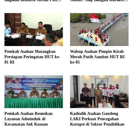
kepada Warga
Generasi Muda Berjiwa
Kejuangan
Pemkab Asahan Matangkan
Wabup Asahan Pimpin Kirab
Persiapan Peringatan HUT ke-
Merah Putih Sambut HUT RI
81 RI
ke-81
Pemkab Asahan Resmikan
Kadisdik Asahan Gandeng
Layanan Adminduk di
LAKI Perkuat Pencegahan
Kecamatan Aek Kuasan
Korupsi di Sektor Pendidikan