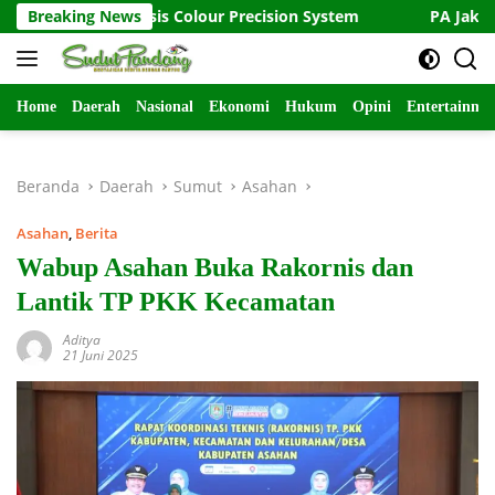
Langsung
erbasis Colour Precision System
Breaking News
PA Jakarta Pusat dan K
ke
konten
Home
Daerah
Nasional
Ekonomi
Hukum
Opini
Entertainme
Beranda
Daerah
Sumut
Asahan
Asahan
,
Berita
Wabup Asahan Buka Rakornis dan
Lantik TP PKK Kecamatan
Aditya
21 Juni 2025