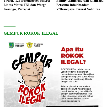
TMMD 129 Bojonegoro: Sinergi
Family Gathering dan Olahraga
Lintas Matra TNI dan Warga
Bersama Infolahtadam
Kesongo, Percepat
V/Brawijaya Pererat Soliditas
Pembangunan Desa
dan Kebersamaan
GEMPUR ROKOK ILEGAL