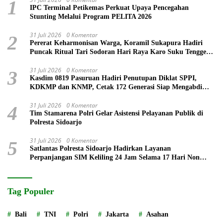
1
IPC Terminal Petikemas Perkuat Upaya Pencegahan
Stunting Melalui Program PELITA 2026
31 Juli 2026
0 Komentar
2
Pererat Keharmonisan Warga, Koramil Sukapura Hadiri
Puncak Ritual Tari Sodoran Hari Raya Karo Suku Tengger
di Bromo
31 Juli 2026
0 Komentar
3
Kasdim 0819 Pasuruan Hadiri Penutupan Diklat SPPI,
KDKMP dan KNMP, Cetak 172 Generasi Siap Mengabdi
untuk Negeri
31 Juli 2026
0 Komentar
4
Tim Stamarena Polri Gelar Asistensi Pelayanan Publik di
Polresta Sidoarjo
31 Juli 2026
0 Komentar
5
Satlantas Polresta Sidoarjo Hadirkan Layanan
Perpanjangan SIM Keliling 24 Jam Selama 17 Hari Non
Stop
Tag Populer
Bali
TNI
Polri
Jakarta
Asahan