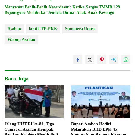
Menyemai Benih-Benih Kecerdasan: Ketika Satgas TMMD 129
Bojonegoro Membuka ‘Jendela Dunia’ Anak-Anak Kesongo
Asahan
lantik TP-PKK
Sumatera Utara
Wabup Asahan
Baca Juga
Jelang HUT RI ke-81, Tiga
Bupati Asahan Hadiri
Camat di Asahan Kompak
Pelantikan DHD BPK 45
Bagikan Bendera Merah Putih
Sumut: Siap Bangun Karakter