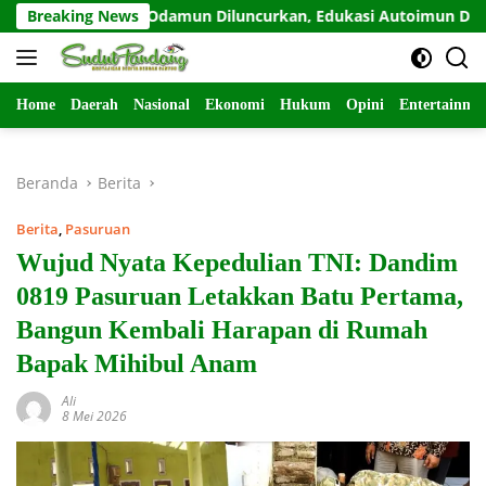
Langsung
Sahabat Odamun Diluncurkan, Edukasi Autoimun Diperkuat
Breaking News
ke
konten
Home
Daerah
Nasional
Ekonomi
Hukum
Opini
Entertainme
Beranda
Berita
Berita
,
Pasuruan
Wujud Nyata Kepedulian TNI: Dandim
0819 Pasuruan Letakkan Batu Pertama,
Bangun Kembali Harapan di Rumah
Bapak Mihibul Anam
Ali
8 Mei 2026