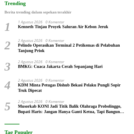
Trending
Berita trending dalam sepekan terakhir
1 Agustus 2026
0 Komentar
1
Kenneth Tinjau Proyek Saluran Air Kebon Jeruk
2 Agustus 2026
0 Komentar
2
Pelindo Operasikan Terminal 2 Petikemas di Pelabuhan
Tanjung Priok
2 Agustus 2026
0 Komentar
3
BMKG: Cuaca Jakarta Cerah Sepanjang Hari
2 Agustus 2026
0 Komentar
4
KDM Minta Petugas Dishub Bekasi Pelaku Pungli Sopir
Truk Dipecat
2 Agustus 2026
0 Komentar
5
Musorkab KONI Jadi Titik Balik Olahraga Probolinggo,
Bupati Haris: Jangan Hanya Ganti Ketua, Tapi Bangun
Prestasi
Tag Populer