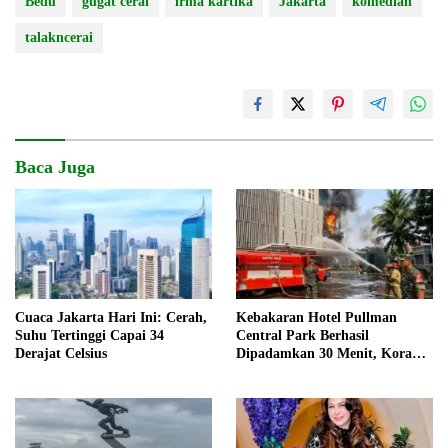
Bedu
gugat cerai
irma kartika
Jakarta
komedian
talakncerai
Baca Juga
Cuaca Jakarta Hari Ini: Cerah,
Kebakaran Hotel Pullman
Suhu Tertinggi Capai 34
Central Park Berhasil
Derajat Celsius
Dipadamkan 30 Menit, Koramil
03/GP Turunkan 2 Water Tank