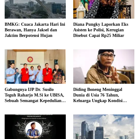
BMKG: Cuaca Jakarta Hari Ini
Diana Pungky Laporkan Eks
Berawan, Hanya Jaksel dan
Asisten ke Polisi, Kerugian
Jaktim Berpotensi Hujan
Disebut Capai Rp25 Miliar
Gabungnya IJP Dr. Susilo
Diding Boneng Meninggal
Teguh Raharjo M.Si ke UBISA,
Dunia di Usia 76 Tahun,
Sebuah Semangat Kepedulian
Keluarga Ungkap Kondisi
Pada Pendidikan
Kesehatan Sebelum Wafat