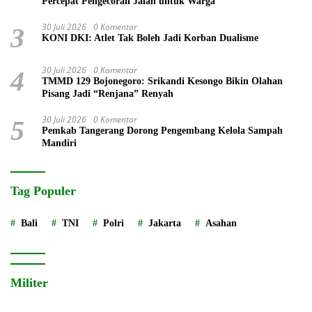
Percepat Pengecoran Jalan untuk Warga
30 Juli 2026
0 Komentar
3
KONI DKI: Atlet Tak Boleh Jadi Korban Dualisme
30 Juli 2026
0 Komentar
4
TMMD 129 Bojonegoro: Srikandi Kesongo Bikin Olahan
Pisang Jadi “Renjana” Renyah
30 Juli 2026
0 Komentar
5
Pemkab Tangerang Dorong Pengembang Kelola Sampah
Mandiri
Tag Populer
Bali
TNI
Polri
Jakarta
Asahan
Militer