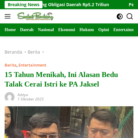
Langsung
h Dukung Obligasi Daerah Rp5,2 Triliun
Breaking News
Perkuat Mitigas
ke
konten
Home
Daerah
Nasional
Ekonomi
Hukum
Opini
Entertainme
Beranda
Berita
Berita
,
Entertainment
15 Tahun Menikah, Ini Alasan Bedu
Talak Cerai Istri ke PA Jaksel
Aditya
1 Oktober 2025