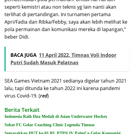
seperti kemistri atau non teknis yg lain nanti akan
terlihat di pertandingan. Ini turnamen pertama
Apri/Fadia dan Ribka/Febby, saya akan lebih melihat ke
pola permainan dan komunikasi mereka di lapangan,”
beber Didi.
BACA JUGA
11 April 2022, Timnas Voli Indoor
Putri Sudah Masuk Pelatnas
SEA Games Vietnam 2021 sedianya digelar tahun 2021
lalu, tapi ditunda ke tahun 2022 ini karena pandemi
virus Covid-19. (
red
)
Berita Terkait
Indonesia Raih Dua Medali di Asian Underwater Hockey
Sobat FC Gelar Coaching Clinic Legenda Timnas
Semarakkan HUT ke-81 RI, PTPN IV PalmCo Gelar Kompetisi