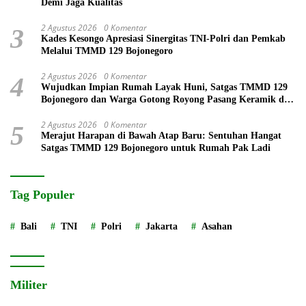
Demi Jaga Kualitas
2 Agustus 2026
0 Komentar
3
Kades Kesongo Apresiasi Sinergitas TNI-Polri dan Pemkab
Melalui TMMD 129 Bojonegoro
2 Agustus 2026
0 Komentar
4
Wujudkan Impian Rumah Layak Huni, Satgas TMMD 129
Bojonegoro dan Warga Gotong Royong Pasang Keramik di
Rumah Ibu Tini
2 Agustus 2026
0 Komentar
5
Merajut Harapan di Bawah Atap Baru: Sentuhan Hangat
Satgas TMMD 129 Bojonegoro untuk Rumah Pak Ladi
Tag Populer
Bali
TNI
Polri
Jakarta
Asahan
Militer