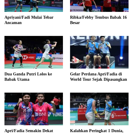
Apriyani/Fadi Mulai Tebar
Ribka/Febby Tembus Babak 16
Ancaman
Besar
Dua Ganda Putri Lolos ke
Gelar Perdana Apri/Fadia di
Babak Utama
World Tour Sejak Dipasangkan
Apri/Fadia Semakin Dekat
Kalahkan Peringkat 1 Dunia,