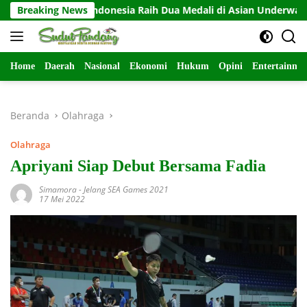
Langsung
Breaking News
Indonesia Raih Dua Medali di Asian Underwater Hoc
ke
konten
Home
Daerah
Nasional
Ekonomi
Hukum
Opini
Entertainme
Beranda
Olahraga
Olahraga
Apriyani Siap Debut Bersama Fadia
Simamora
-
Jelang SEA Games 2021
17 Mei 2022