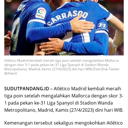
Atlético Madrid kembali meraih tiga poin setelah mengalahkan Mallorca
dengan skor 3-1 pada pekan ke-31 Liga Spanyol di Stadion Wanda
Metropolitano, Madrid, Kamis (27/4/2023) dini hari WIB.(Foto:Dok.Twitter
@Atleti)
SUDUTPANDANG.ID –
Atlético Madrid kembali meraih
tiga poin setelah mengalahkan Mallorca dengan skor 3-
1 pada pekan ke-31 Liga Spanyol di Stadion Wanda
Metropolitano, Madrid, Kamis (27/4/2023) dini hari WIB.
Kemenangan tersebut sekaligus mengokohkan Atlético