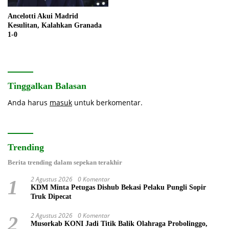
Ancelotti Akui Madrid
Kesulitan, Kalahkan Granada
1-0
Tinggalkan Balasan
Anda harus
masuk
untuk berkomentar.
Trending
Berita trending dalam sepekan terakhir
2 Agustus 2026
0 Komentar
1
KDM Minta Petugas Dishub Bekasi Pelaku Pungli Sopir
Truk Dipecat
2 Agustus 2026
0 Komentar
2
Musorkab KONI Jadi Titik Balik Olahraga Probolinggo,