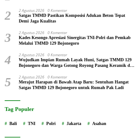
2 Agustus 2026
0 Komentar
2
Satgas TMMD Pastikan Komposisi Adukan Beton Tepat
Demi Jaga Kualitas
2 Agustus 2026
0 Komentar
3
Kades Kesongo Apresiasi Sinergitas TNI-Polri dan Pemkab
Melalui TMMD 129 Bojonegoro
2 Agustus 2026
0 Komentar
4
Wujudkan Impian Rumah Layak Huni, Satgas TMMD 129
Bojonegoro dan Warga Gotong Royong Pasang Keramik di
Rumah Ibu Tini
2 Agustus 2026
0 Komentar
5
Merajut Harapan di Bawah Atap Baru: Sentuhan Hangat
Satgas TMMD 129 Bojonegoro untuk Rumah Pak Ladi
Tag Populer
Bali
TNI
Polri
Jakarta
Asahan