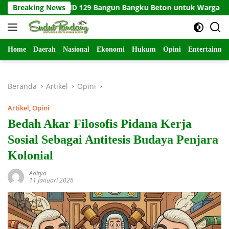
Langsung
Breaking News
TMMD 129 Bangun Bangku Beton untuk Warga
Pra
ke
konten
Home
Daerah
Nasional
Ekonomi
Hukum
Opini
Entertainme
Beranda
Artikel
Opini
Artikel
,
Opini
Bedah Akar Filosofis Pidana Kerja
Sosial Sebagai Antitesis Budaya Penjara
Kolonial
Aditya
11 Januari 2026