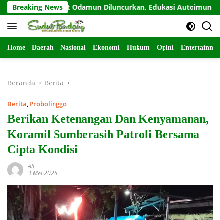
Langsung
Breaking News
Sahabat Odamun Diluncurkan, Edukasi Autoimun Diperkua
ke
konten
Home
Daerah
Nasional
Ekonomi
Hukum
Opini
Entertainme
Beranda
Berita
Berita
,
Probolinggo
Berikan Ketenangan Dan Kenyamanan,
Koramil Sumberasih Patroli Bersama
Cipta Kondisi
Ali
3 Mei 2026