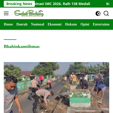
Langsung
 Barat Dominasi IMC 2026, Raih 138 Medali
Breaking News
Kodim Kedir
ke
konten
Home
Daerah
Nasional
Ekonomi
Hukum
Opini
Entertainme
Bhabinkamtibmas