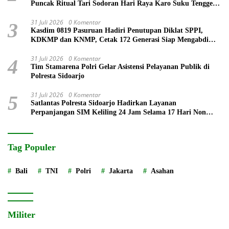
Puncak Ritual Tari Sodoran Hari Raya Karo Suku Tengger
di Bromo
31 Juli 2026
0 Komentar
3
Kasdim 0819 Pasuruan Hadiri Penutupan Diklat SPPI,
KDKMP dan KNMP, Cetak 172 Generasi Siap Mengabdi
untuk Negeri
31 Juli 2026
0 Komentar
4
Tim Stamarena Polri Gelar Asistensi Pelayanan Publik di
Polresta Sidoarjo
31 Juli 2026
0 Komentar
5
Satlantas Polresta Sidoarjo Hadirkan Layanan
Perpanjangan SIM Keliling 24 Jam Selama 17 Hari Non
Stop
Tag Populer
Bali
TNI
Polri
Jakarta
Asahan
Militer