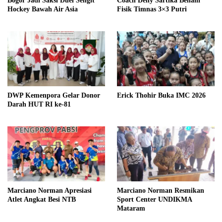
Bogor Jadi Saksi Duel Sengit
Coach Deny Sartika Benahi
Hockey Bawah Air Asia
Fisik Timnas 3×3 Putri
DWP Kemenpora Gelar Donor
Erick Thohir Buka IMC 2026
Darah HUT RI ke-81
Marciano Norman Apresiasi
Marciano Norman Resmikan
Atlet Angkat Besi NTB
Sport Center UNDIKMA
Mataram