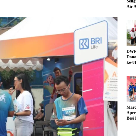
Seng
Air A
DWP 
Dono
ke-8
Marc
Apre
Besi