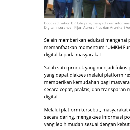
Booth activation BRI Life yang menyediakan informas
Digital Insurance), Pijar, Aurora Plus dan Arunika. (Fot
Selain memberikan edukasi mengenai pe
memanfaatkan momentum “UMKM Fun R
digital kepada masyarakat.
Salah satu produk yang menjadi fokus 
yang dapat diakses melalui platform res
memberikan kemudahan bagi masyarak
secara cepat, praktis, dan transparan
digital.
Melalui platform tersebut, masyaraka
secara daring, mengakses informasi p
yang lebih mudah sesuai dengan kebutu