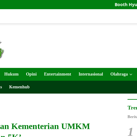
Booth Hyundai GIIAS 202
Hukum
Opini
Entertainment
Internasional
Olahraga
s
Kemenhub
Tre
Berit
atan Kementerian UMKM
1