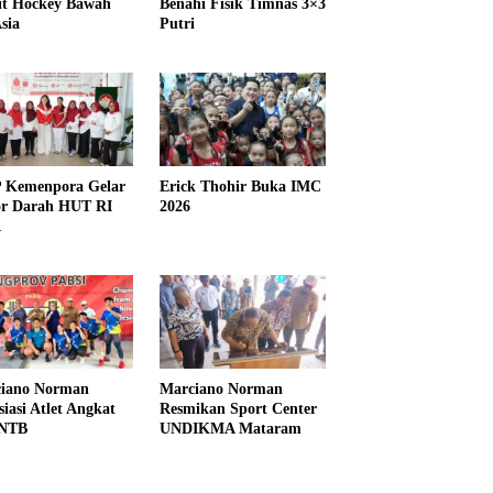
it Hockey Bawah
Benahi Fisik Timnas 3×3
sia
Putri
Kemenpora Gelar
Erick Thohir Buka IMC
r Darah HUT RI
2026
1
iano Norman
Marciano Norman
siasi Atlet Angkat
Resmikan Sport Center
 NTB
UNDIKMA Mataram