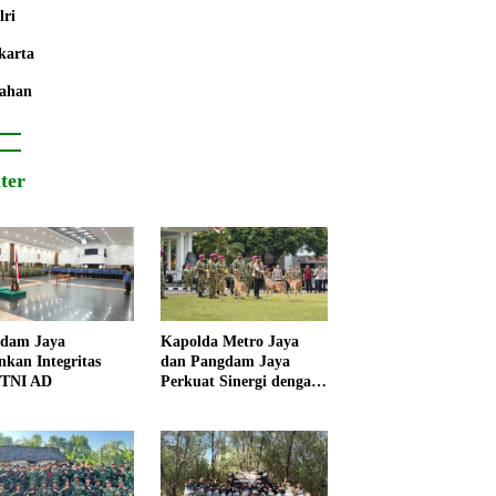
lri
karta
ahan
iter
dam Jaya
Kapolda Metro Jaya
nkan Integritas
dan Pangdam Jaya
 TNI AD
Perkuat Sinergi dengan
Korps Marinir