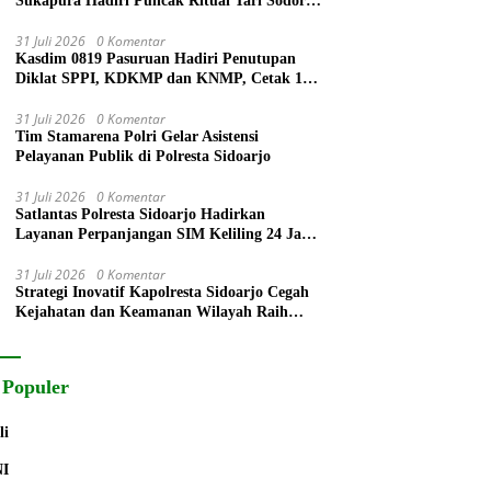
Sukapura Hadiri Puncak Ritual Tari Sodoran
Hari Raya Karo Suku Tengger di Bromo
31 Juli 2026
0 Komentar
Kasdim 0819 Pasuruan Hadiri Penutupan
Diklat SPPI, KDKMP dan KNMP, Cetak 172
Generasi Siap Mengabdi untuk Negeri
31 Juli 2026
0 Komentar
Tim Stamarena Polri Gelar Asistensi
Pelayanan Publik di Polresta Sidoarjo
31 Juli 2026
0 Komentar
Satlantas Polresta Sidoarjo Hadirkan
Layanan Perpanjangan SIM Keliling 24 Jam
Selama 17 Hari Non Stop
31 Juli 2026
0 Komentar
Strategi Inovatif Kapolresta Sidoarjo Cegah
Kejahatan dan Keamanan Wilayah Raih
Radar Surabaya Award
 Populer
li
NI