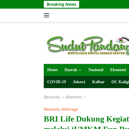
Langsung
Breaking News
ke
konten
Home
Daerah
Nasional
Ekonomi
COVID-19
Jokowi
Kalbar
OC Kaligi
Beranda
Ekonomi
Ekonomi
,
Olahraga
BRI Life Dukung Kegi