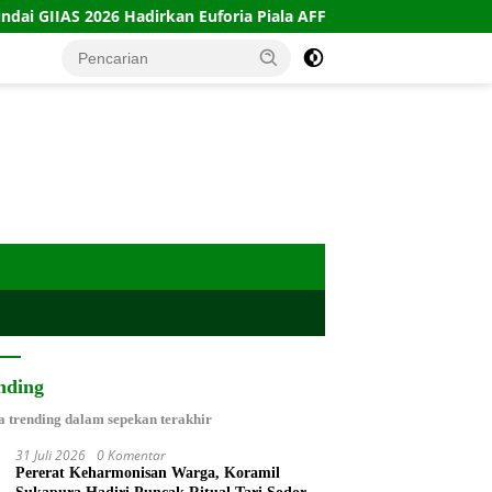
6 Hadirkan Euforia Piala AFF Hyundai Cup
Jaksa Tuntut
nding
a trending dalam sepekan terakhir
31 Juli 2026
0 Komentar
Pererat Keharmonisan Warga, Koramil