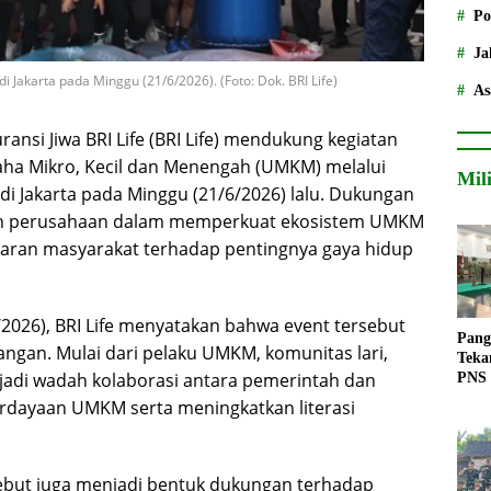
Po
Ja
akarta pada Minggu (21/6/2026). (Foto: Dok. BRI Life)
As
ransi Jiwa BRI Life (BRI Life) mendukung kegiatan
ha Mikro, Kecil dan Menengah (UMKM) melalui
Mil
di Jakarta pada Minggu (21/6/2026) lalu. Dukungan
men perusahaan dalam memperkuat ekosistem UMKM
daran masyarakat terhadap pentingnya gaya hidup
6/2026), BRI Life menyatakan bahwa event tersebut
Pang
langan. Mulai dari pelaku UMKM, komunitas lari,
Teka
di wadah kolaborasi antara pemerintah dan
PNS
dayaan UMKM serta meningkatkan literasi
rsebut juga menjadi bentuk dukungan terhadap