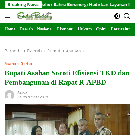
Langsung
n KJRI Johor Bahru Bersinergi Hadirkan Layanan Isbat Nikah bagi
Breaking News
ke
konten
Home
Daerah
Nasional
Ekonomi
Hukum
Opini
Entertainme
Beranda
Daerah
Sumut
Asahan
Asahan
,
Berita
Bupati Asahan Soroti Efisiensi TKD dan
Pembangunan di Rapat R-APBD
Aditya
26 November 2025