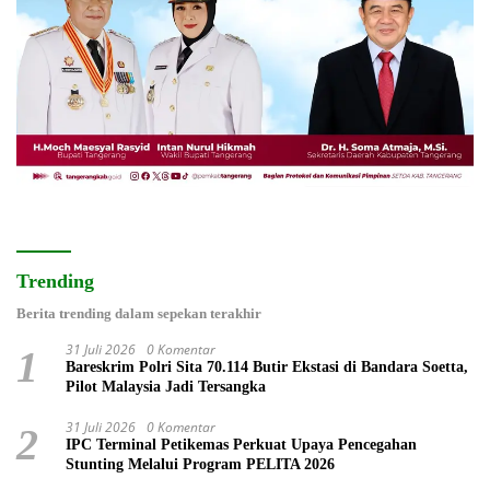
Trending
Berita trending dalam sepekan terakhir
31 Juli 2026
0 Komentar
1
Bareskrim Polri Sita 70.114 Butir Ekstasi di Bandara Soetta,
Pilot Malaysia Jadi Tersangka
31 Juli 2026
0 Komentar
2
IPC Terminal Petikemas Perkuat Upaya Pencegahan
Stunting Melalui Program PELITA 2026