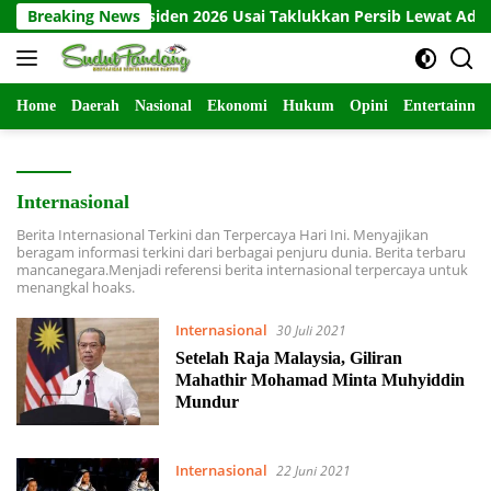
Langsung
a Piala Presiden 2026 Usai Taklukkan Persib Lewat Adu Penalti
Breaking News
ke
konten
Home
Daerah
Nasional
Ekonomi
Hukum
Opini
Entertainme
Internasional
Berita Internasional Terkini dan Terpercaya Hari Ini. Menyajikan
beragam informasi terkini dari berbagai penjuru dunia. Berita terbaru
mancanegara.Menjadi referensi berita internasional terpercaya untuk
menangkal hoaks.
Internasional
30 Juli 2021
Setelah Raja Malaysia, Giliran
Mahathir Mohamad Minta Muhyiddin
Mundur
Internasional
22 Juni 2021