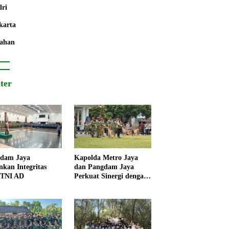
lri
karta
ahan
iter
dam Jaya
Kapolda Metro Jaya
nkan Integritas
dan Pangdam Jaya
 TNI AD
Perkuat Sinergi dengan
Korps Marinir