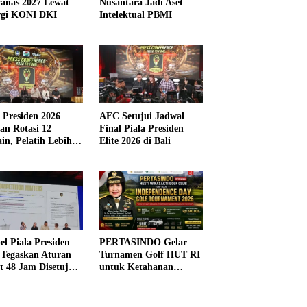
anas 2027 Lewat
Nusantara Jadi Aset
rgi KONI DKI
Intelektual PBMI
a Presiden 2026
AFC Setujui Jadwal
kan Rotasi 12
Final Piala Presiden
in, Pelatih Lebih
Elite 2026 di Bali
ibel
el Piala Presiden
PERTASINDO Gelar
 Tegaskan Aturan
Turnamen Golf HUT RI
t 48 Jam Disetujui
untuk Ketahanan
Kesehatan