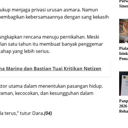
Porw
Sine
cukup menjaga privasi urusan asmara. Namun
ka membagikan kebersamaannya dengan sang kekasih
gungkapkan rencana menuju pernikahan. Meski
alan satu tahun itu membuat banyak penggemar
Pial
hap yang lebih serius.
Izin
Pema
Fleks
a Marino dan Bastian Tuai Kritikan Netizen
aktor utama dalam menentukan pasangan hidup.
nyaman, kecocokan, dan kesungguhan dalam
Panp
2026
Reha
 terus,” tutur Dara
.(04)
AFC