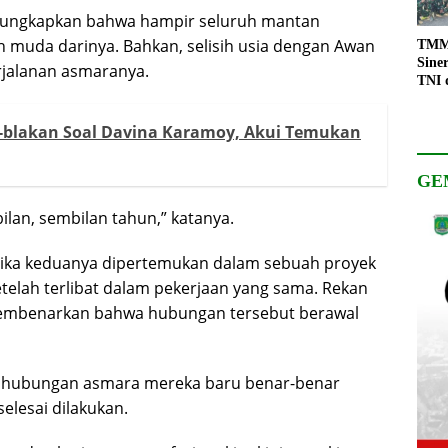
ngungkapkan bahwa hampir seluruh mantan
ih muda darinya. Bahkan, selisih usia dengan Awan
TMMD
Sine
rjalanan asmaranya.
TNI 
Keso
Pemb
-blakan Soal Davina Karamoy, Akui Temukan
GE
lan, sembilan tahun,” katanya.
tika keduanya dipertemukan dalam sebuah proyek
elah terlibat dalam pekerjaan yang sama. Rekan
 membenarkan bahwa hubungan tersebut berawal
a hubungan asmara mereka baru benar-benar
selesai dilakukan.