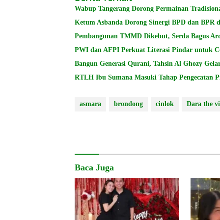
Wabup Tangerang Dorong Permainan Tradision
Ketum Asbanda Dorong Sinergi BPD dan BPR de
Pembangunan TMMD Dikebut, Serda Bagus Ar
PWI dan AFPI Perkuat Literasi Pindar untuk C
Bangun Generasi Qurani, Tahsin Al Ghozy Gel
RTLH Ibu Sumana Masuki Tahap Pengecatan Pi
asmara
brondong
cinlok
Dara the v
Baca Juga