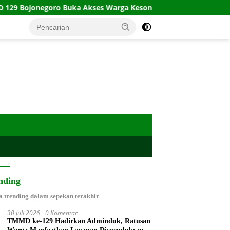
oro Buka Akses Warga Kesongo
Wabup Tangerang Dorong
nding
a trending dalam sepekan terakhir
30 Juli 2026
0 Komentar
TMMD ke-129 Hadirkan Adminduk, Ratusan