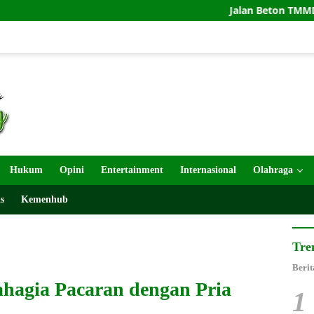
Jalan Beton TMMD 129 Bojoneg
Hukum
Opini
Entertainment
Internasional
Olahraga
s
Kemenhub
Tre
Berit
ahagia Pacaran dengan Pria
1