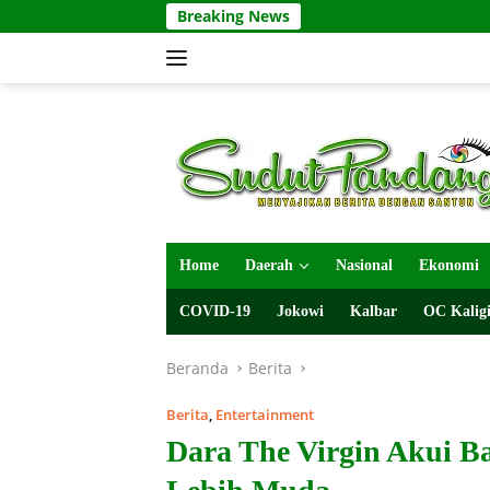
Langsung
Breaking News
ke
konten
Home
Daerah
Nasional
Ekonomi
COVID-19
Jokowi
Kalbar
OC Kaligi
Beranda
Berita
Berita
,
Entertainment
Dara The Virgin Akui B