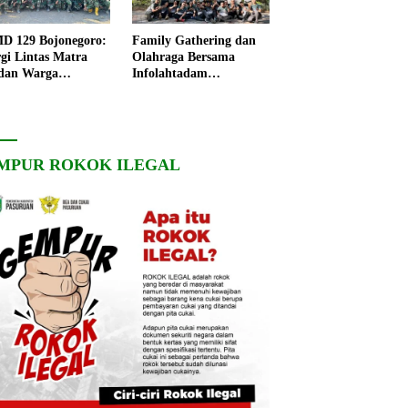
 129 Bojonegoro:
Family Gathering dan
rgi Lintas Matra
Olahraga Bersama
dan Warga
Infolahtadam
ngo, Percepat
V/Brawijaya Pererat
angunan Desa
Soliditas dan
Kebersamaan
MPUR ROKOK ILEGAL