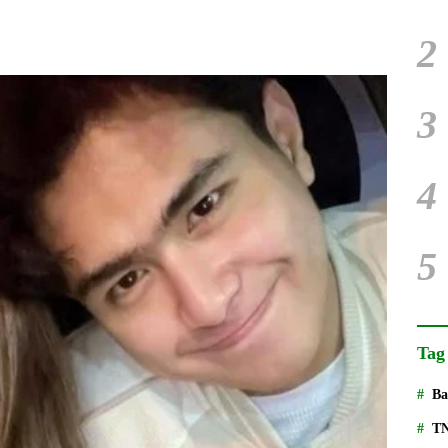
2
3
4
5
Tag
Ba
T