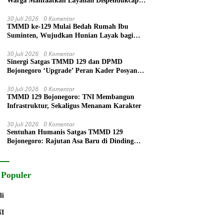
Warga Manfaatkan Layanan Dispendukcapil
Lumajang
30 Juli 2026
0 Komentar
TMMD ke-129 Mulai Bedah Rumah Ibu
Suminten, Wujudkan Hunian Layak bagi
Warga
30 Juli 2026
0 Komentar
Sinergi Satgas TMMD 129 dan DPMD
Bojonegoro ‘Upgrade’ Peran Kader Posyandu
Lewat Bimtek 6 SPM
30 Juli 2026
0 Komentar
TMMD 129 Bojonegoro: TNI Membangun
Infrastruktur, Sekaligus Menanam Karakter
30 Juli 2026
0 Komentar
Sentuhan Humanis Satgas TMMD 129
Bojonegoro: Rajutan Asa Baru di Dinding
Rumah Ibu Tini
 Populer
li
NI