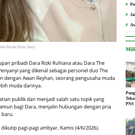
Po
Ja
As
bih Muda (Foto: Net)
Mil
pan pribadi Dara Rizki Ruhiana atau Dara The
Penyanyi yang dikenal sebagai personel duo The
ngan dengan Awan Reyhan, seorang pengusaha muda
ebih muda darinya.
Pang
tian publik dan menjadi salah satu topik yang
Teka
PNS
amun bagi Dara, menjalin hubungan dengan pria
 baru.
 dikutip pagi-pagi ambyar, Kamis (4/6/2026).