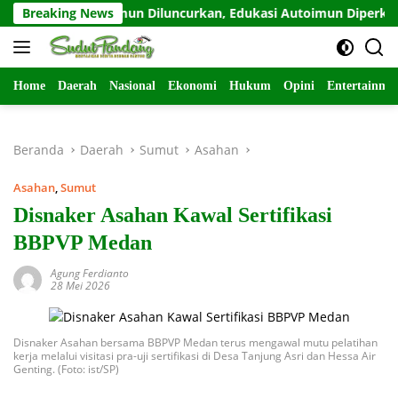
Langsung
abat Odamun Diluncurkan, Edukasi Autoimun Diperkuat
Breaking News
ke
konten
Home
Daerah
Nasional
Ekonomi
Hukum
Opini
Entertainme
Beranda
Daerah
Sumut
Asahan
Asahan
,
Sumut
Disnaker Asahan Kawal Sertifikasi
BBPVP Medan
Agung Ferdianto
28 Mei 2026
Disnaker Asahan bersama BBPVP Medan terus mengawal mutu pelatihan
kerja melalui visitasi pra-uji sertifikasi di Desa Tanjung Asri dan Hessa Air
Genting. (Foto: ist/SP)