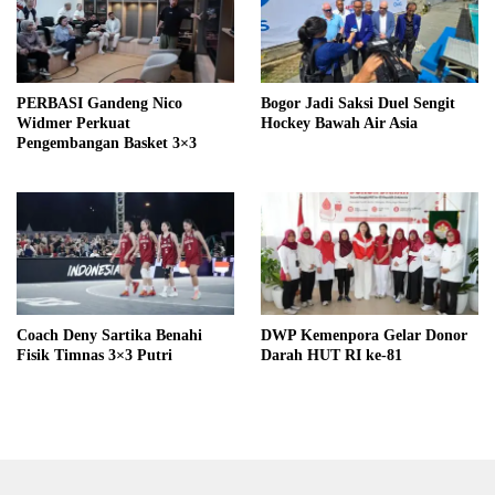
PERBASI Gandeng Nico
Bogor Jadi Saksi Duel Sengit
Widmer Perkuat
Hockey Bawah Air Asia
Pengembangan Basket 3×3
Coach Deny Sartika Benahi
DWP Kemenpora Gelar Donor
Fisik Timnas 3×3 Putri
Darah HUT RI ke-81