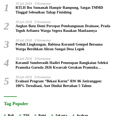
30 Juli 2026
0 Komentar
1
RTLH Ibu Sumanah Hampir Rampung, Satgas TMMD
Tinggal Selesaikan Tahap Finishing
30 Juli 2026
0 Komentar
2
Angkut Batu Demi Percepat Pembangunan Drainase, Prada
Teguh Arfianto Warga Segera Rasakan Manfaatnya
30 Juli 2026
0 Komentar
3
Peduli Lingkungan, Babinsa Koramil Gempol Bersama
Warga Bersihkan Aliran Sungai Desa Legok
30 Juli 2026
0 Komentar
4
Koramil Sumberasih Hadiri Penutupan Rangkaian Seleksi
Pramuka Garuda 2026 Kwarcab Gerakan Pramuka
Probolinggo
30 Juli 2026
0 Komentar
5
Evaluasi Program “Bekasi Keren” RW 06 Jatiranggon:
100% Terealisasi, Aset Dinilai Bertahan 5 Tahun
Tag Populer
Bali
TNI
Polri
Jakarta
Asahan