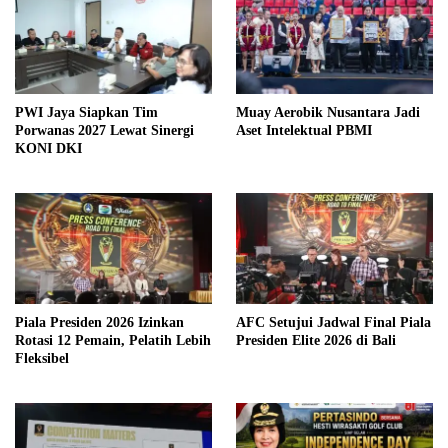
PWI Jaya Siapkan Tim
Muay Aerobik Nusantara Jadi
Porwanas 2027 Lewat Sinergi
Aset Intelektual PBMI
KONI DKI
Piala Presiden 2026 Izinkan
AFC Setujui Jadwal Final Piala
Rotasi 12 Pemain, Pelatih Lebih
Presiden Elite 2026 di Bali
Fleksibel