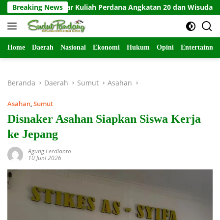
Langsung
Gelar Kuliah Perdana Angkatan 20 dan Wisuda KPQ+
Breaking News
RTLH
ke
konten
Home
Daerah
Nasional
Ekonomi
Hukum
Opini
Entertainme
Beranda
Daerah
Sumut
Asahan
Asahan
,
Sumut
Disnaker Asahan Siapkan Siswa Kerja
ke Jepang
Agung Ferdianto
10 Juni 2026