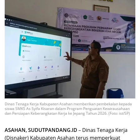
Dinas Tenaga Kerja Kabupaten Asahan memberikan pembekalan kepada
siswa SMKS As Syifa Kisaran dalam Program Penguatan Kewirausahaan
dan Persiapan Keberangkatan Kerja ke Jepang Tahun 2026. (Foto: ist/SP)
ASAHAN, SUDUTPANDANG.ID
– Dinas Tenaga Kerja
(Disnaker) Kabupaten Asahan terus memperkuat