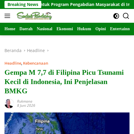
Langsung
swa untuk Program Pengabdian Masyarakat di Indramayu
Breaking News
ke
konten
Home
Daerah
Nasional
Ekonomi
Hukum
Opini
Entertainme
Beranda
Headline
Headline
,
Kebencanaan
Gempa M 7,7 di Filipina Picu Tsunami
Kecil di Indonesia, Ini Penjelasan
BMKG
Rukmana
8 Juni 2026