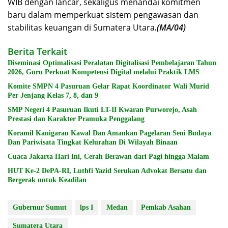
WIB dengan lancar, sekaligus menandai komitmen
baru dalam memperkuat sistem pengawasan dan
stabilitas keuangan di Sumatera Utara
.(MA/04)
Berita Terkait
Diseminasi Optimalisasi Peralatan Digitalisasi Pembelajaran Tahun
2026, Guru Perkuat Kompetensi Digital melalui Praktik LMS
Komite SMPN 4 Pasuruan Gelar Rapat Koordinator Wali Murid
Per Jenjang Kelas 7, 8, dan 9
SMP Negeri 4 Pasuruan Ikuti LT-II Kwaran Purworejo, Asah
Prestasi dan Karakter Pramuka Penggalang
Koramil Kanigaran Kawal Dan Amankan Pagelaran Seni Budaya
Dan Pariwisata Tingkat Kelurahan Di Wilayah Binaan
Cuaca Jakarta Hari Ini, Cerah Berawan dari Pagi hingga Malam
HUT Ke-2 DePA-RI, Luthfi Yazid Serukan Advokat Bersatu dan
Bergerak untuk Keadilan
Gubernur Sumut
lps I
Medan
Pemkab Asahan
Sumatera Utara