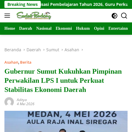
Langsung
gitalisasi Pembelajaran Tahun 2026, Guru Perkuat Kompetensi Dig
Breaking News
ke
konten
Home
Daerah
Nasional
Ekonomi
Hukum
Opini
Entertainme
Beranda
Daerah
Sumut
Asahan
Asahan
,
Berita
Gubernur Sumut Kukuhkan Pimpinan
Perwakilan LPS I untuk Perkuat
Stabilitas Ekonomi Daerah
Aditya
4 Mei 2026