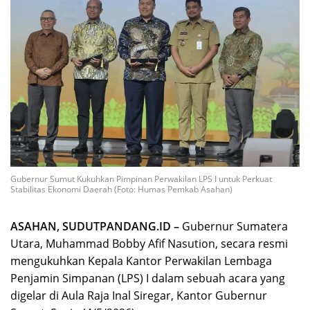
Gubernur Sumut Kukuhkan Pimpinan Perwakilan LPS I untuk Perkuat
Stabilitas Ekonomi Daerah (Foto: Humas Pemkab Asahan)
ASAHAN, SUDUTPANDANG.ID –
Gubernur Sumatera
Utara, Muhammad Bobby Afif Nasution, secara resmi
mengukuhkan Kepala Kantor Perwakilan Lembaga
Penjamin Simpanan (LPS) I dalam sebuah acara yang
digelar di Aula Raja Inal Siregar, Kantor Gubernur