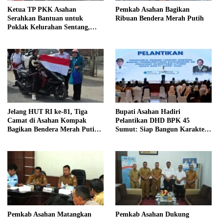
Ketua TP PKK Asahan
Pemkab Asahan Bagikan
Serahkan Bantuan untuk
Ribuan Bendera Merah Putih
Poklak Kelurahan Sentang,
Perkuat UMKM Jelang Lomba
UP2K Sumut
Jelang HUT RI ke-81, Tiga
Bupati Asahan Hadiri
Camat di Asahan Kompak
Pelantikan DHD BPK 45
Bagikan Bendera Merah Putih
Sumut: Siap Bangun Karakter
kepada Warga
Generasi Muda Berjiwa
Kejuangan
Pemkab Asahan Matangkan
Pemkab Asahan Dukung