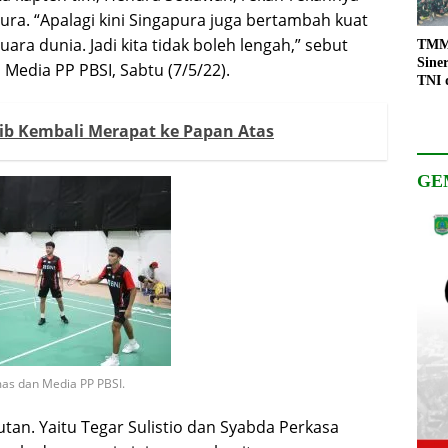
ra. “Apalagi kini Singapura juga bertambah kuat
ra dunia. Jadi kita tidak boleh lengah,” sebut
TMMD
Sine
Media PP PBSI, Sabtu (7/5/22).
TNI 
Keso
Pemb
sib Kembali Merapat ke Papan Atas
GE
as dan Media PP PBSI.
tan. Yaitu Tegar Sulistio dan Syabda Perkasa