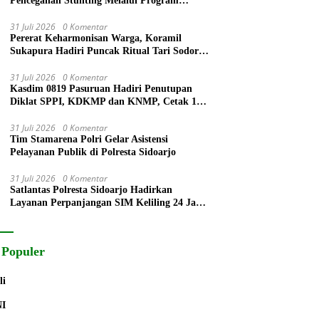
Pencegahan Stunting Melalui Program
PELITA 2026
31 Juli 2026
0 Komentar
Pererat Keharmonisan Warga, Koramil
Sukapura Hadiri Puncak Ritual Tari Sodoran
Hari Raya Karo Suku Tengger di Bromo
31 Juli 2026
0 Komentar
Kasdim 0819 Pasuruan Hadiri Penutupan
Diklat SPPI, KDKMP dan KNMP, Cetak 172
Generasi Siap Mengabdi untuk Negeri
31 Juli 2026
0 Komentar
Tim Stamarena Polri Gelar Asistensi
Pelayanan Publik di Polresta Sidoarjo
31 Juli 2026
0 Komentar
Satlantas Polresta Sidoarjo Hadirkan
Layanan Perpanjangan SIM Keliling 24 Jam
Selama 17 Hari Non Stop
 Populer
li
NI