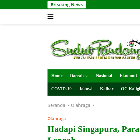
Langsung
Breaking News
ke
konten
Home
Daerah
Nasional
Ekonomi
COVID-19
Jokowi
Kalbar
OC Kaligi
Beranda
Olahraga
Olahraga
Hadapi Singapura, Para