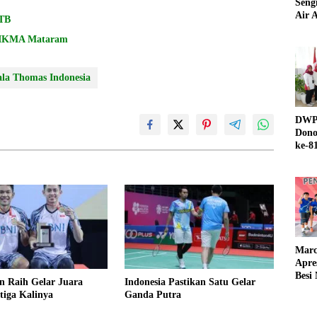
Seng
Air A
NTB
DIKMA Mataram
ala Thomas Indonesia
DWP 
Dono
ke-8
Marc
Apre
Besi
n Raih Gelar Juara
Indonesia Pastikan Satu Gelar
tiga Kalinya
Ganda Putra