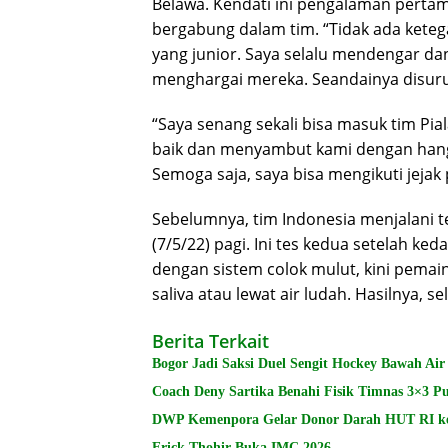
Belawa. Kendati ini pengalaman perta
bergabung dalam tim. “Tidak ada keteg
yang junior. Saya selalu mendengar da
menghargai mereka. Seandainya disuruh
“Saya senang sekali bisa masuk tim Pia
baik dan menyambut kami dengan hang
Semoga saja, saya bisa mengikuti jejak 
Sebelumnya, tim Indonesia menjalani te
(7/5/22) pagi. Ini tes kedua setelah k
dengan sistem colok mulut, kini pemai
saliva atau lewat air ludah. Hasilnya, s
Berita Terkait
Bogor Jadi Saksi Duel Sengit Hockey Bawah Air
Coach Deny Sartika Benahi Fisik Timnas 3×3 Pu
DWP Kemenpora Gelar Donor Darah HUT RI k
Erick Thohir Buka IMC 2026