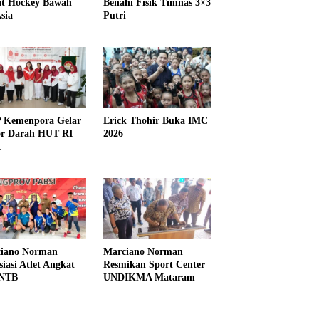
it Hockey Bawah
Benahi Fisik Timnas 3×3
sia
Putri
Kemenpora Gelar
Erick Thohir Buka IMC
r Darah HUT RI
2026
1
iano Norman
Marciano Norman
siasi Atlet Angkat
Resmikan Sport Center
 NTB
UNDIKMA Mataram