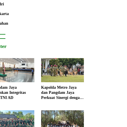
lri
karta
ahan
iter
dam Jaya
Kapolda Metro Jaya
nkan Integritas
dan Pangdam Jaya
 TNI AD
Perkuat Sinergi dengan
Korps Marinir