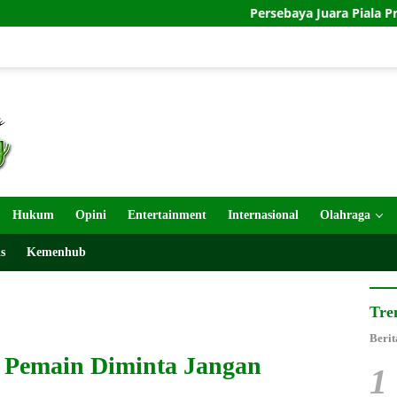
Persebaya Juara Piala Presiden 2026 Usai Ta
Hukum
Opini
Entertainment
Internasional
Olahraga
s
Kemenhub
Tre
Berit
 Pemain Diminta Jangan
1