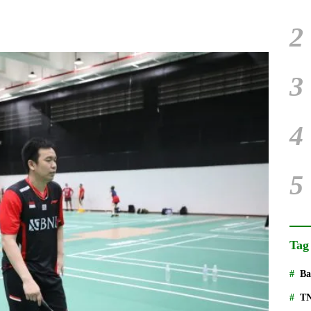
2
3
4
5
Tag
Ba
T