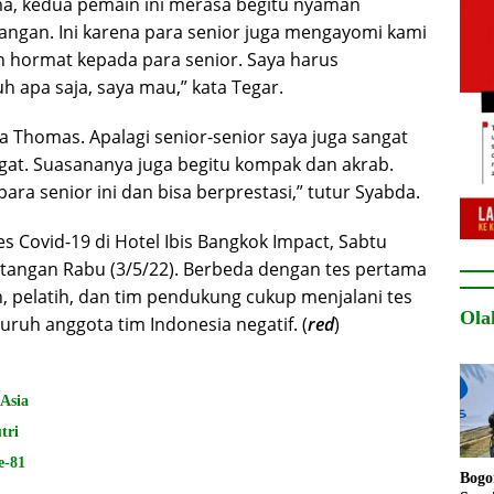
ma, kedua pemain ini merasa begitu nyaman
angan. Ini karena para senior juga mengayomi kami
n hormat kepada para senior. Saya harus
 apa saja, saya mau,” kata Tegar.
la Thomas. Apalagi senior-senior saya juga sangat
at. Suasananya juga begitu kompak dan akrab.
para senior ini dan bisa berprestasi,” tutur Syabda.
s Covid-19 di Hotel Ibis Bangkok Impact, Sabtu
edatangan Rabu (3/5/22). Berbeda dengan tes pertama
n, pelatih, dan tim pendukung cukup menjalani tes
Ola
eluruh anggota tim Indonesia negatif. (
red
)
 Asia
tri
e-81
Bogo