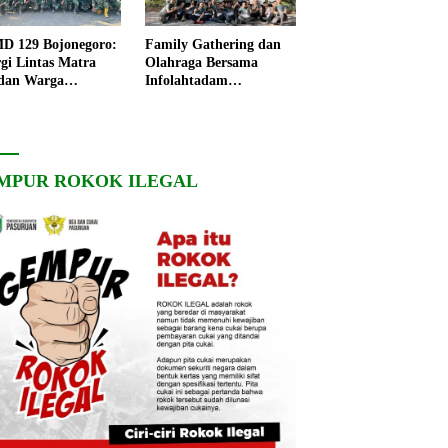
 129 Bojonegoro:
Family Gathering dan
rgi Lintas Matra
Olahraga Bersama
dan Warga
Infolahtadam
ngo, Percepat
V/Brawijaya Pererat
angunan Desa
Soliditas dan
Kebersamaan
MPUR ROKOK ILEGAL