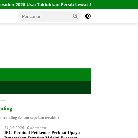
klukkan Persib Lewat Adu Penalti
Babinsa Plinggisan In
nding
a trending dalam sepekan terakhir
31 Juli 2026
0 Komentar
IPC Terminal Petikemas Perkuat Upaya