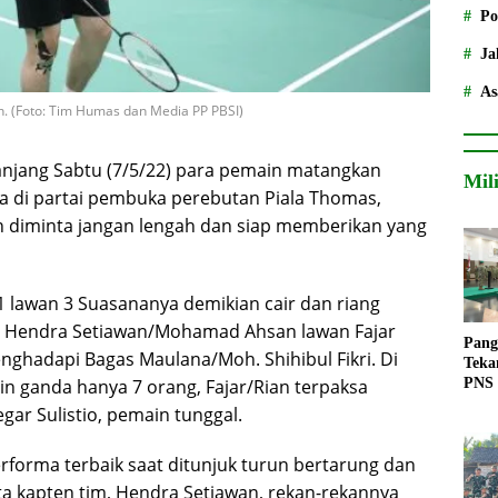
Po
Ja
As
. (Foto: Tim Humas dan Media PP PBSI)
njang Sabtu (7/5/22) para pemain matangkan
Mil
 di partai pembuka perebutan Piala Thomas,
n diminta jangan lengah dan siap memberikan yang
1 lawan 3 Suasananya demikian cair dan riang
2. Hendra Setiawan/Mohamad Ahsan lawan Fajar
Pang
nghadapi Bagas Maulana/Moh. Shihibul Fikri. Di
Teka
PNS
n ganda hanya 7 orang, Fajar/Rian terpaksa
ar Sulistio, pemain tunggal.
forma terbaik saat ditunjuk turun bertarung dan
a kapten tim, Hendra Setiawan, rekan-rekannya