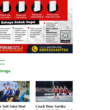
hraga
r Jadi Saksi Duel
Coach Deny Sartika