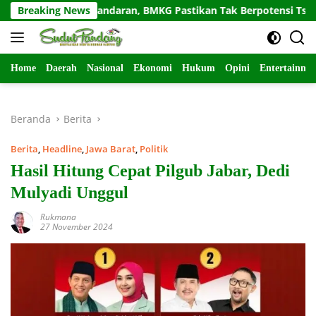
Langsung
aya Pangandaran, BMKG Pastikan Tak Berpotensi Tsunami
Breaking News
ke
konten
Home
Daerah
Nasional
Ekonomi
Hukum
Opini
Entertainme
Beranda
Berita
Berita
,
Headline
,
Jawa Barat
,
Politik
Hasil Hitung Cepat Pilgub Jabar, Dedi
Mulyadi Unggul
Rukmana
27 November 2024