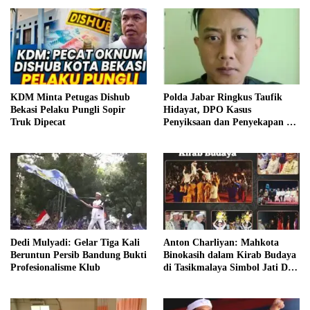
KDM Minta Petugas Dishub
Polda Jabar Ringkus Taufik
Bekasi Pelaku Pungli Sopir
Hidayat, DPO Kasus
Truk Dipecat
Penyiksaan dan Penyekapan di
Bandung
Dedi Mulyadi: Gelar Tiga Kali
Anton Charliyan: Mahkota
Beruntun Persib Bandung Bukti
Binokasih dalam Kirab Budaya
Profesionalisme Klub
di Tasikmalaya Simbol Jati Diri
Sunda