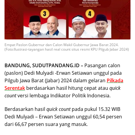
Empat Paslon Gubernur dan Calon Wakil Gubernur Jawa Barat 2024.
(Foto:Ilustrasi-tayangan hasil real count situs resmi KPU Pilgub Jabar 2024)
BANDUNG, SUDUTPANDANG.ID –
Pasangan calon
(paslon) Dedi Mulyadi -Erwan Setiawan unggul pada
Pilgub Jawa Barat (Jabar) 2024 dalam gelaran
Pilkada
Serentak
berdasarkan hasil hitung cepat atau
quick
count
versi lembaga Indikator Politik Indonesia.
Berdasarkan hasil
quick count
pada pukul 15.32 WIB
Dedi Mulyadi – Erwan Setiawan unggul 60,54 persen
dari 66,67 persen suara yang masuk.