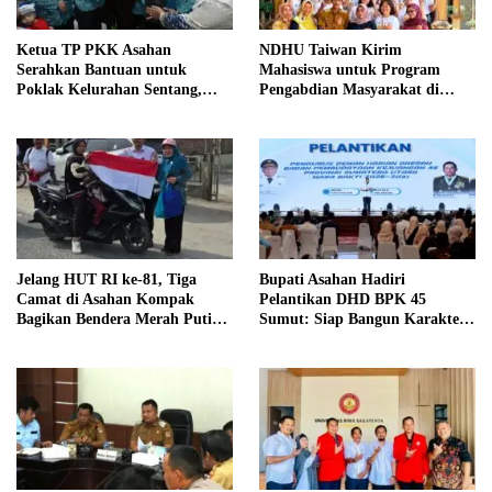
Ketua TP PKK Asahan
NDHU Taiwan Kirim
Serahkan Bantuan untuk
Mahasiswa untuk Program
Poklak Kelurahan Sentang,
Pengabdian Masyarakat di
Perkuat UMKM Jelang Lomba
Indramayu
UP2K Sumut
Jelang HUT RI ke-81, Tiga
Bupati Asahan Hadiri
Camat di Asahan Kompak
Pelantikan DHD BPK 45
Bagikan Bendera Merah Putih
Sumut: Siap Bangun Karakter
kepada Warga
Generasi Muda Berjiwa
Kejuangan