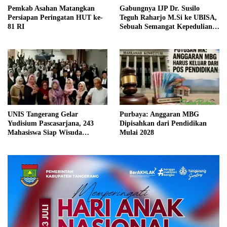
Pemkab Asahan Matangkan
Gabungnya IJP Dr. Susilo
Persiapan Peringatan HUT ke-
Teguh Raharjo M.Si ke UBISA,
81 RI
Sebuah Semangat Kepedulian
Pada Pendidikan
UNIS Tangerang Gelar
Purbaya: Anggaran MBG
Yudisium Pascasarjana, 243
Dipisahkan dari Pendidikan
Mahasiswa Siap Wisuda
Mulai 2028
Oktober 2026