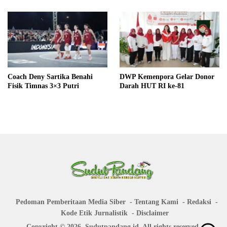
Coach Deny Sartika Benahi
DWP Kemenpora Gelar Donor
Fisik Timnas 3×3 Putri
Darah HUT RI ke-81
Pedoman Pemberitaan Media Siber
Tentang Kami
Redaksi
Kode Etik Jurnalistik
Disclaimer
Copyright © 2026. Sudutpandang.id. All rights reserved.