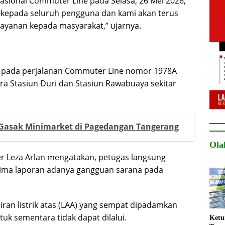
rasional Commuter Line pada Selasa, 26 Mei 2026,
epada seluruh pengguna dan kami akan terus
layanan kepada masyarakat,” ujarnya.
i pada perjalanan Commuter Line nomor 1978A
tara Stasiun Duri dan Stasiun Rawabuaya sekitar
Gasak Minimarket di Pagedangan Tangerang
Ola
r Leza Arlan mengatakan, petugas langsung
ima laporan adanya gangguan sarana pada
ran listrik atas (LAA) yang sempat dipadamkan
uk sementara tidak dapat dilalui.
Ket