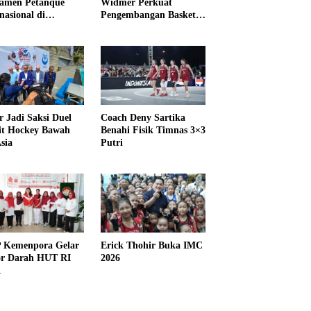
amen Petanque
Widmer Perkuat
nasional di
Pengembangan Basket
IKMA
3×3
r Jadi Saksi Duel
Coach Deny Sartika
it Hockey Bawah
Benahi Fisik Timnas 3×3
sia
Putri
Kemenpora Gelar
Erick Thohir Buka IMC
r Darah HUT RI
2026
1