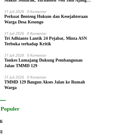
Makin Semarak, Turnamen Voli Jadi Ajang
Eratkan Warga
31 Juli 2026
0 Komentar
Perkuat Benteng Hukum dan Kesejahteraan
Warga Desa Kesongo
31 Juli 2026
0 Komentar
Tri Adhianto Lantik 24 Pejabat, Minta ASN
Terbuka terhadap Kritik
31 Juli 2026
0 Komentar
Tonkes Lumajang Dukung Pembangunan
Jalan TMMD 129
31 Juli 2026
0 Komentar
TMMD 129 Bangun Akses Jalan ke Rumah
Warga
 Populer
li
NI