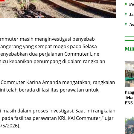
Po
Ja
As
mmuter masih menginvestigasi penyebab
-Tangerang yang sempat mogok pada Selasa
Mil
 menyebabkan dua perjalanan Commuter Line
icu kepanikan penumpang di dalam rangkaian
AI Commuter Karina Amanda mengatakan, rangkaian
i telah berada di fasilitas perawatan untuk
Pang
Teka
PNS
masih dalam proses investigasi. Saat ini rangkaian
pada fasilitas perawatan KRL KAI Commuter,” ujar
/5/2026).