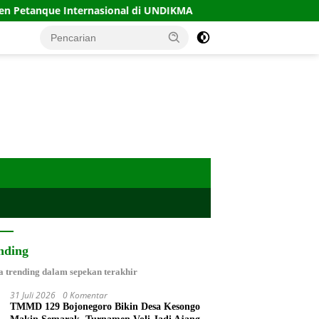
asional di UNDIKMA
Pantau Budidaya Lele di Genengwa
nding
a trending dalam sepekan terakhir
31 Juli 2026
0 Komentar
TMMD 129 Bojonegoro Bikin Desa Kesongo