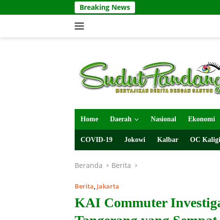
Langsung
Breaking News
ke
konten
Home
Daerah
Nasional
Ekonomi
COVID-19
Jokowi
Kalbar
OC Kaligi
Beranda
Berita
Berita
,
Jakarta
KAI Commuter Investig