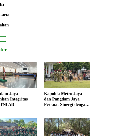
lri
karta
ahan
iter
dam Jaya
Kapolda Metro Jaya
nkan Integritas
dan Pangdam Jaya
 TNI AD
Perkuat Sinergi dengan
Korps Marinir