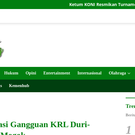
Ketum KONI Resmikan Turnamen Petanque Intern
Hukum
Opini
Entertainment
Internasional
Olahraga
s
Kemenhub
Tre
Berit
asi Gangguan KRL Duri-
1