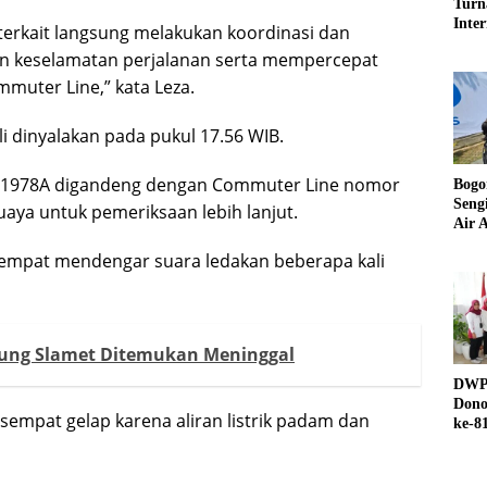
Turn
Inter
terkait langsung melakukan koordinasi dan
UND
an keselamatan perjalanan serta mempercepat
muter Line,” kata Leza.
ali dinyalakan pada pukul 17.56 WIB.
e 1978A digandeng dengan Commuter Line nomor
Bogo
Seng
uaya untuk pemeriksaan lebih lanjut.
Air A
mpat mendengar suara ledakan beberapa kali
nung Slamet Ditemukan Meninggal
DWP 
Dono
sempat gelap karena aliran listrik padam dan
ke-8