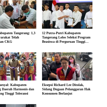
abupaten Tangerang: 1,3
12 Putra-Putri Kabupaten
arakat Telah
Tangerang Lolos Seleksi Program
kan CKG
Beasiswa di Perguruan Tinggi
Lingkup Kemenhub
aesyal: Kabupaten
Eksepsi Richard Lee Ditolak,
g Daerah Harmonis dan
Sidang Dugaan Pelanggaran Hak
g Tinggi Toleransi
Konsumen Berlanjut