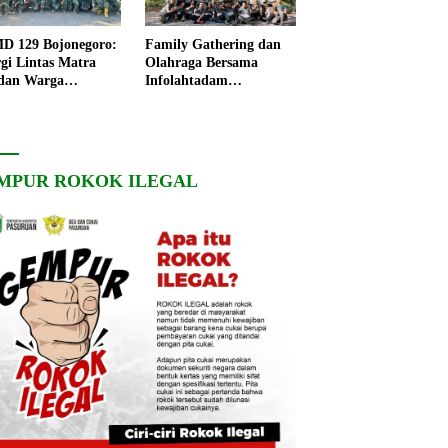
 129 Bojonegoro:
Family Gathering dan
rgi Lintas Matra
Olahraga Bersama
dan Warga
Infolahtadam
ngo, Percepat
V/Brawijaya Pererat
angunan Desa
Soliditas dan
Kebersamaan
MPUR ROKOK ILEGAL