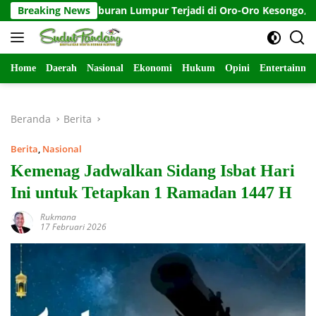
Langsung
da, Semburan Lumpur Terjadi di Oro-Oro Kesongo, Blora-Jateng
Breaking News
ke
konten
Home
Daerah
Nasional
Ekonomi
Hukum
Opini
Entertainme
Beranda
Berita
Berita
,
Nasional
Kemenag Jadwalkan Sidang Isbat Hari
Ini untuk Tetapkan 1 Ramadan 1447 H
Rukmana
17 Februari 2026