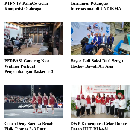
PTPN IV PalmCo Gelar
Turnamen Petanque
Kompetisi Olahraga
Internasional di UNDIKMA
PERBASI Gandeng Nico
Bogor Jadi Saksi Duel Sengit
Widmer Perkuat
Hockey Bawah Air Asia
Pengembangan Basket 3×3
Coach Deny Sartika Benahi
DWP Kemenpora Gelar Donor
Fisik Timnas 3×3 Putri
Darah HUT RI ke-81