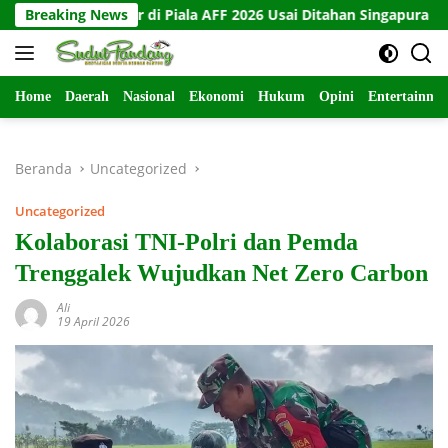
Langsung
Tersingkir di Piala AFF 2026 Usai Ditahan Singapura 1-1
Breaking News
ke
konten
Home
Daerah
Nasional
Ekonomi
Hukum
Opini
Entertainme
Beranda
Uncategorized
Uncategorized
Kolaborasi TNI-Polri dan Pemda
Trenggalek Wujudkan Net Zero Carbon
Ali
19 April 2026