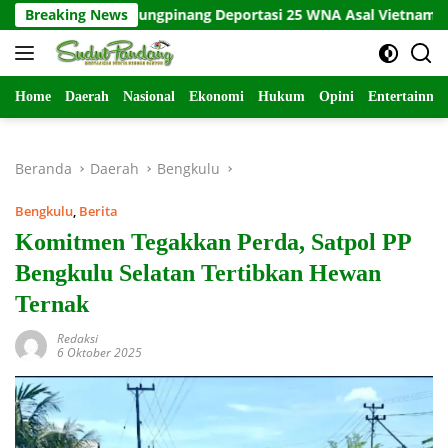
Langsung
Pusat Tanjungpinang Deportasi 25 WNA Asal Vietnam
Breaking News
K
ke
konten
Home
Daerah
Nasional
Ekonomi
Hukum
Opini
Entertainme
Beranda
Daerah
Bengkulu
Bengkulu
,
Berita
Komitmen Tegakkan Perda, Satpol PP
Bengkulu Selatan Tertibkan Hewan
Ternak
Redaksi
6 Oktober 2025