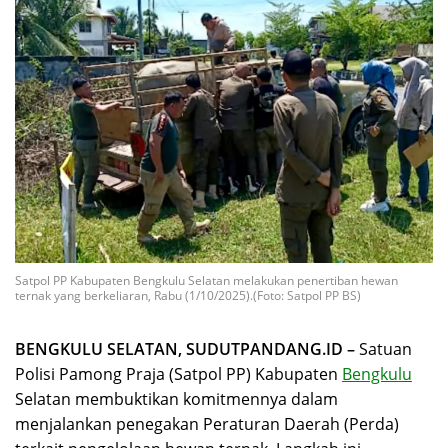
Satpol PP Kabupaten Bengkulu Selatan melakukan penertiban hewan
ternak yang berkeliaran, Rabu (1/10/2025).(Foto: Satpol PP BS)
BENGKULU SELATAN, SUDUTPANDANG.ID –
Satuan
Polisi Pamong Praja (Satpol PP) Kabupaten
Bengkulu
Selatan membuktikan komitmennya dalam
menjalankan penegakan Peraturan Daerah (Perda)