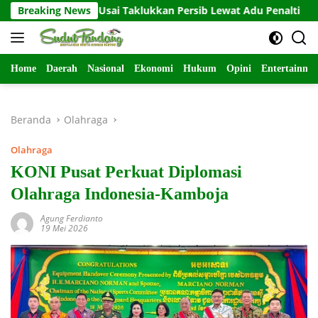
Langsung
n 2026 Usai Taklukkan Persib Lewat Adu Penalti
Breaking News
Babinsa 
ke
konten
Home
Daerah
Nasional
Ekonomi
Hukum
Opini
Entertainme
Beranda
Olahraga
Olahraga
KONI Pusat Perkuat Diplomasi
Olahraga Indonesia-Kamboja
Agung Ferdianto
19 Mei 2026