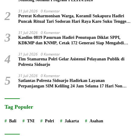
31 Juli 2026
0 Komentar
2
Pererat Keharmonisan Warga, Koramil Sukapura Hadiri
Puncak Ritual Tari Sodoran Hari Raya Karo Suku Tengger
di Bromo
31 Juli 2026
0 Komentar
3
Kasdim 0819 Pasuruan Hadiri Penutupan Diklat SPPI,
KDKMP dan KNMP, Cetak 172 Generasi Siap Mengabdi
untuk Negeri
31 Juli 2026
0 Komentar
4
Tim Stamarena Polri Gelar Asistensi Pelayanan Publik di
Polresta Sidoarjo
31 Juli 2026
0 Komentar
5
Satlantas Polresta Sidoarjo Hadirkan Layanan
Perpanjangan SIM Keliling 24 Jam Selama 17 Hari Non
Stop
Tag Populer
Bali
TNI
Polri
Jakarta
Asahan