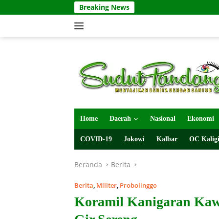
Langsung
Breaking News
ke
konten
Home
Daerah
Nasional
Ekonomi
COVID-19
Jokowi
Kalbar
OC Kaligi
Beranda
Berita
Berita
,
Militer
,
Probolinggo
Koramil Kanigaran Kaw