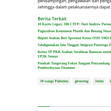
pendampingan, pengawalan dan pengama
sehingga dalam pelaksanaannya dapat b
Berita Terkait
10 Kartu Legacy 100 CTFP: Dari Andrew Parson
Paguyuban Konsumen Plastik dan Benang Nusa
Bupati Asahan Beri Apresiasi Ketua OSIS SMA 
Salahgunakan Izin Tinggal, Imigrasi Ponorogo
Ketua TP PKK Asahan Serahkan Bantuan untu
UP2K Sumut
Pemkab Tangerang Fokus Tangani Penyandang Di
Pemberdayaan Ekonomi
10 warga Palestina
girsereng
Jatim