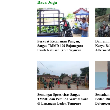
Baca Juga
Perkuat Ketahanan Pangan,
Danramil 
Satgas TMMD 129 Bojonegoro
Karya Bak
Pasok Ratusan Bibit Sayuran
Alternati
untuk Warga Kesongo
Kemanung
Semangat Sportivitas Satgas
Sentuhan 
TMMD dan Pemuda Warnai Sore
Bedah R
di Lapangan Ledok Tempuro
Bojonego