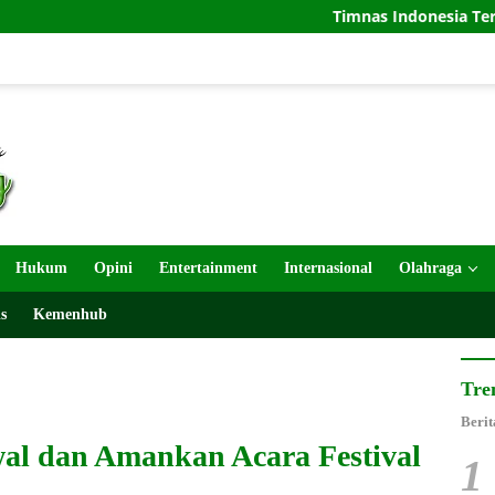
Timnas Indonesia Tersingkir di Piala AF
Hukum
Opini
Entertainment
Internasional
Olahraga
s
Kemenhub
Tre
Berit
al dan Amankan Acara Festival
1