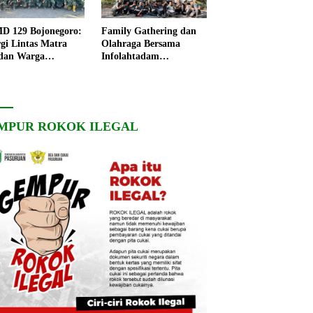
 129 Bojonegoro:
Family Gathering dan
rgi Lintas Matra
Olahraga Bersama
dan Warga
Infolahtadam
ngo, Percepat
V/Brawijaya Pererat
angunan Desa
Soliditas dan
Kebersamaan
MPUR ROKOK ILEGAL