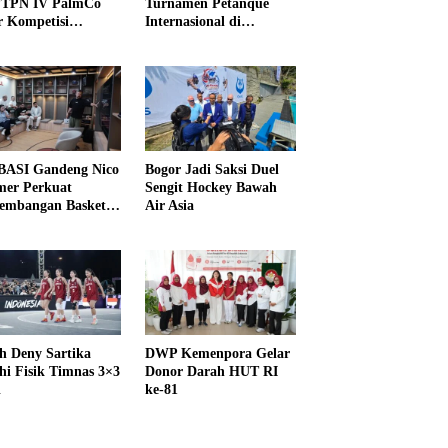
PTPN IV PalmCo
Turnamen Petanque
r Kompetisi
Internasional di
raga
UNDIKMA
ASI Gandeng Nico
Bogor Jadi Saksi Duel
er Perkuat
Sengit Hockey Bawah
embangan Basket
Air Asia
h Deny Sartika
DWP Kemenpora Gelar
hi Fisik Timnas 3×3
Donor Darah HUT RI
i
ke-81