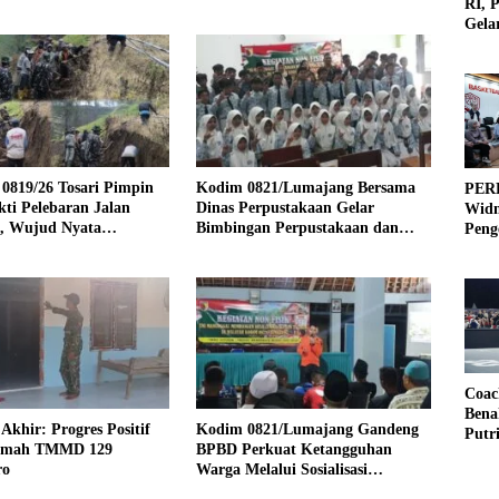
RI, 
Gela
Olah
0819/26 Tosari Pimpin
Kodim 0821/Lumajang Bersama
PERB
ti Pelebaran Jalan
Dinas Perpustakaan Gelar
Widm
f, Wujud Nyata
Bimbingan Perpustakaan dan
Peng
galan TNI dan Rakyat
Gerakan Membaca Bersama
3×3
Coac
Bena
Akhir: Progres Positif
Kodim 0821/Lumajang Gandeng
Putr
umah TMMD 129
BPBD Perkuat Ketangguhan
ro
Warga Melalui Sosialisasi
Keluarga Tangguh Bencana