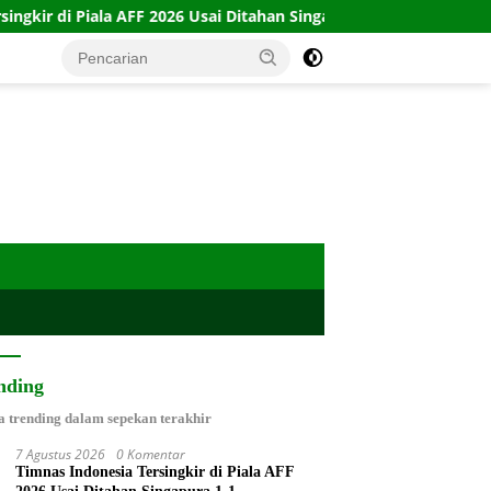
F 2026 Usai Ditahan Singapura 1-1
10 Kartu Legacy 100 C
nding
a trending dalam sepekan terakhir
7 Agustus 2026
0 Komentar
Timnas Indonesia Tersingkir di Piala AFF