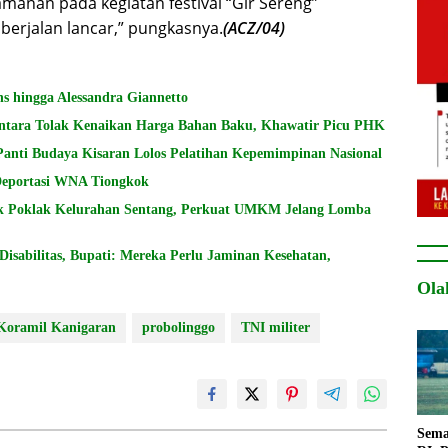
nan pada kegiatan festival “Gir Sereng”
erjalan lancar,” pungkasnya.
(ACZ/04)
s hingga Alessandra Giannetto
ntara Tolak Kenaikan Harga Bahan Baku, Khawatir Picu PHK
Panti Budaya Kisaran Lolos Pelatihan Kepemimpinan Nasional
 Deportasi WNA Tiongkok
k Poklak Kelurahan Sentang, Perkuat UMKM Jelang Lomba
sabilitas, Bupati: Mereka Perlu Jaminan Kesehatan,
Ola
Koramil Kanigaran
probolinggo
TNI militer
Sema