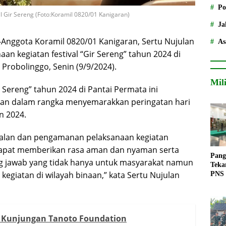
Po
 Gir Sereng (Foto:Koramil 0820/01 Kanigaran)
Ja
–
Anggota Koramil 0820/01 Kanigaran, Sertu Nujulan
As
 kegiatan festival “Gir Sereng” tahun 2024 di
 Probolinggo, Senin (9/9/2024).
Mil
r Sereng” tahun 2024 di Pantai Permata ini
tan dalam rangka menyemarakkan peringatan hari
n 2024.
alan dan pengamanan pelaksanaan kegiatan
 dapat memberikan rasa aman dan nyaman serta
Pang
g jawab yang tidak hanya untuk masyarakat namun
Teka
egiatan di wilayah binaan,” kata Sertu Nujulan
PNS
 Kunjungan Tanoto Foundation