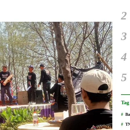
2
3
4
5
Tag
Ba
T