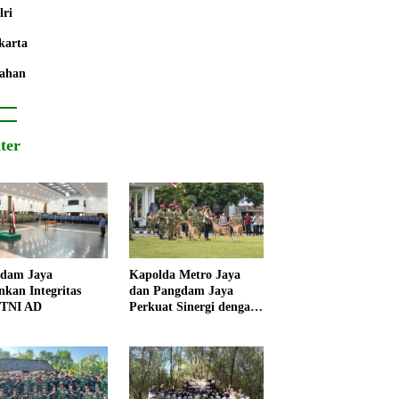
lri
karta
ahan
iter
dam Jaya
Kapolda Metro Jaya
nkan Integritas
dan Pangdam Jaya
 TNI AD
Perkuat Sinergi dengan
Korps Marinir