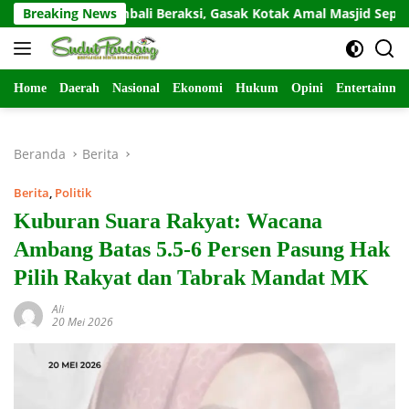
Langsung
idivis Kembali Beraksi, Gasak Kotak Amal Masjid Sepi di Gunung 
Breaking News
ke
konten
Home
Daerah
Nasional
Ekonomi
Hukum
Opini
Entertainme
Beranda
Berita
Berita
,
Politik
Kuburan Suara Rakyat: Wacana
Ambang Batas 5.5-6 Persen Pasung Hak
Pilih Rakyat dan Tabrak Mandat MK
Ali
20 Mei 2026