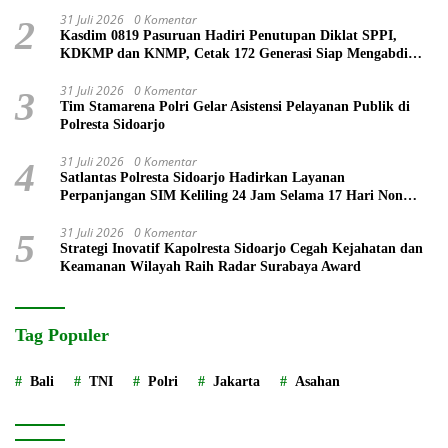
di Bromo
31 Juli 2026
0 Komentar
2
Kasdim 0819 Pasuruan Hadiri Penutupan Diklat SPPI,
KDKMP dan KNMP, Cetak 172 Generasi Siap Mengabdi
untuk Negeri
31 Juli 2026
0 Komentar
3
Tim Stamarena Polri Gelar Asistensi Pelayanan Publik di
Polresta Sidoarjo
31 Juli 2026
0 Komentar
4
Satlantas Polresta Sidoarjo Hadirkan Layanan
Perpanjangan SIM Keliling 24 Jam Selama 17 Hari Non
Stop
31 Juli 2026
0 Komentar
5
Strategi Inovatif Kapolresta Sidoarjo Cegah Kejahatan dan
Keamanan Wilayah Raih Radar Surabaya Award
Tag Populer
Bali
TNI
Polri
Jakarta
Asahan