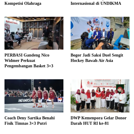
Kompetisi Olahraga
Internasional di UNDIKMA
PERBASI Gandeng Nico
Bogor Jadi Saksi Duel Sengit
Widmer Perkuat
Hockey Bawah Air Asia
Pengembangan Basket 3×3
Coach Deny Sartika Benahi
DWP Kemenpora Gelar Donor
Fisik Timnas 3×3 Putri
Darah HUT RI ke-81