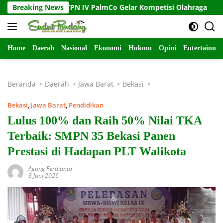
Langsung
e-81 RI, PTPN IV PalmCo Gelar Kompetisi Olahraga
Breaking News
Kasu
ke
konten
Home
Daerah
Nasional
Ekonomi
Hukum
Opini
Entertainme
Beranda
Daerah
Jawa Barat
Bekasi
Bekasi
,
Jawa Barat
,
Pendidikan
Lulus 100% dan Raih 50% Nilai TKA
Terbaik: SMPN 35 Bekasi Panen
Prestasi di Hadapan PLT Walikota
Agung Ferdianto
3 Juni 2026