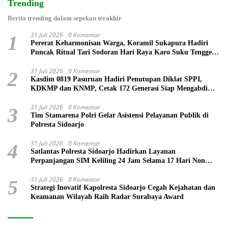
Trending
Berita trending dalam sepekan terakhir
31 Juli 2026
0 Komentar
1
Pererat Keharmonisan Warga, Koramil Sukapura Hadiri
Puncak Ritual Tari Sodoran Hari Raya Karo Suku Tengger
di Bromo
31 Juli 2026
0 Komentar
2
Kasdim 0819 Pasuruan Hadiri Penutupan Diklat SPPI,
KDKMP dan KNMP, Cetak 172 Generasi Siap Mengabdi
untuk Negeri
31 Juli 2026
0 Komentar
3
Tim Stamarena Polri Gelar Asistensi Pelayanan Publik di
Polresta Sidoarjo
31 Juli 2026
0 Komentar
4
Satlantas Polresta Sidoarjo Hadirkan Layanan
Perpanjangan SIM Keliling 24 Jam Selama 17 Hari Non
Stop
31 Juli 2026
0 Komentar
5
Strategi Inovatif Kapolresta Sidoarjo Cegah Kejahatan dan
Keamanan Wilayah Raih Radar Surabaya Award