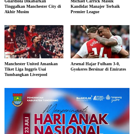
Guardiola Dikabarkan
Michael Carrick Masuk
Tinggalkan Manchester City di
Kandidat Manajer Terbaik
Akhir Musim
Premier League
Manchester United Amankan
Arsenal Hajar Fulham 3-0,
Tiket Liga Inggris Usai
Gyokeres Bersinar di Emirates
Tumbangkan Liverpool