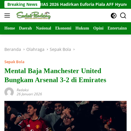
Langsung
yundai GIIAS 2026 Hadirkan Euforia Piala AFF Hyundai Cup
Breaking News
ke
konten
Home
Daerah
Nasional
Ekonomi
Hukum
Opini
Entertainme
Beranda
Olahraga
Sepak Bola
Sepak Bola
Mental Baja Manchester United
Bungkam Arsenal 3-2 di Emirates
Redaksi
26 Januari 2026