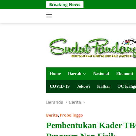
Langsung
Breaking News
ke
konten
Home
Daerah
Nasional
Ekonomi
COVID-19
Jokowi
Kalbar
OC Kaligi
Beranda
Berita
Berita
,
Probolinggo
Pembentukan Kader T