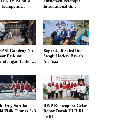
PTPN IV PalmCo
Turnamen Petanque
r Kompetisi
Internasional di
raga
UNDIKMA
ASI Gandeng Nico
Bogor Jadi Saksi Duel
er Perkuat
Sengit Hockey Bawah
embangan Basket
Air Asia
h Deny Sartika
DWP Kemenpora Gelar
hi Fisik Timnas 3×3
Donor Darah HUT RI
i
ke-81