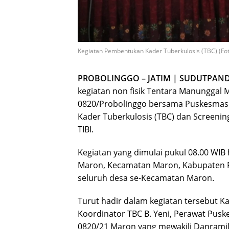
Kegiatan Pembentukan Kader Tuberkulosis (TBC) (Fot
PROBOLINGGO – JATIM | SUDUTPAN
kegiatan non fisik Tentara Manungga
0820/Probolinggo bersama Puskesmas
Kader Tuberkulosis (TBC) dan Screenin
TIBI.
Kegiatan yang dimulai pukul 08.00 WIB
Maron, Kecamatan Maron, Kabupaten Pro
seluruh desa se-Kecamatan Maron.
Turut hadir dalam kegiatan tersebut K
Koordinator TBC B. Yeni, Perawat Pusk
0820/21 Maron yang mewakili Danramil,