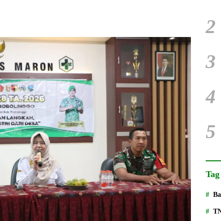
2
3
4
5
Tag
Ba
T