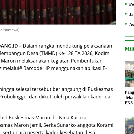
Po
Ja
As
o Istimewa)
DANG.ID
– Dalam rangka mendukung pelaksanaan
Mil
l Membangun Desa (TMMD) Ke-128 TA 2026, Kodim
 Maron melaksanakan kegiatan Pembentukan
g melalui# Barcode HP menggunakan aplikasi E-
 hingga selesai tersebut berlangsung di Puskesmas
Pang
bolinggo, dan diikuti oleh perwakilan kader dari
Teka
PNS
abid Puskesmas Maron dr. Nina Kartika,
esmas Maron Jamil, Serka Sunarko anggota Koramil
 serta para peserta kader kesehatan desa.