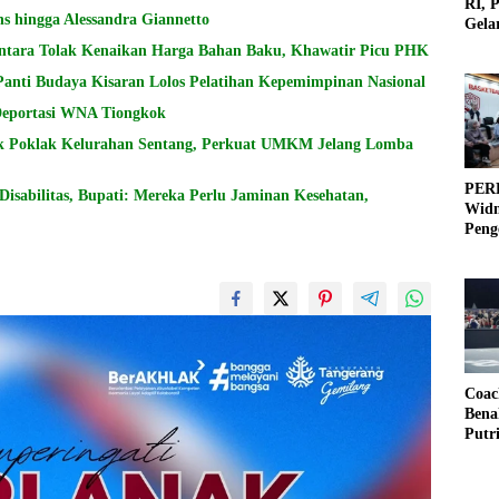
RI, 
s hingga Alessandra Giannetto
Gela
Olah
ntara Tolak Kenaikan Harga Bahan Baku, Khawatir Picu PHK
Panti Budaya Kisaran Lolos Pelatihan Kepemimpinan Nasional
 Deportasi WNA Tiongkok
k Poklak Kelurahan Sentang, Perkuat UMKM Jelang Lomba
PERB
sabilitas, Bupati: Mereka Perlu Jaminan Kesehatan,
Widm
Peng
3×3
Coac
Bena
Putr