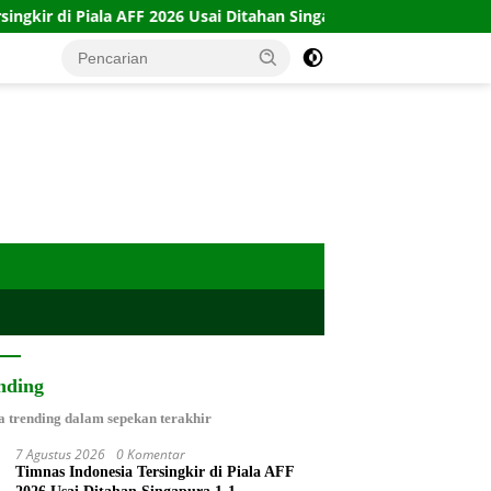
AFF 2026 Usai Ditahan Singapura 1-1
10 Kartu Legacy 100
nding
a trending dalam sepekan terakhir
7 Agustus 2026
0 Komentar
Timnas Indonesia Tersingkir di Piala AFF