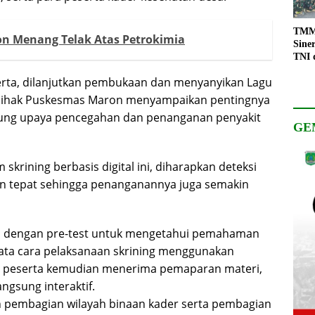
TMMD
on Menang Telak Atas Petrokimia
Sine
TNI 
Keso
serta, dilanjutkan pembukaan dan menyanyikan Lagu
Pemb
 pihak Puskesmas Maron menyampaikan pentingnya
ung upaya pencegahan dan penanganan penyakit
GE
skrining berbasis digital ini, diharapkan deteksi
dan tepat sehingga penanganannya juga semakin
an dengan pre-test untuk mengetahui pemahaman
 tata cara pelaksanaan skrining menggunakan
ara peserta kemudian menerima pemaparan materi,
angsung interaktif.
an pembagian wilayah binaan kader serta pembagian