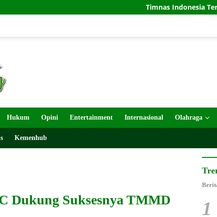
Timnas Indonesia Tersingkir di Piala 
Hukum
Opini
Entertainment
Internasional
Olahraga
s
Kemenhub
Tre
Berit
BC Dukung Suksesnya TMMD
1