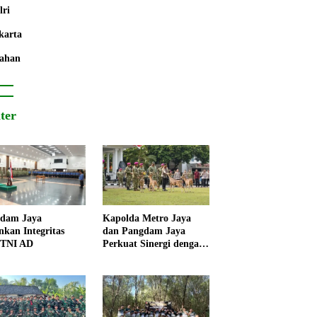
lri
karta
ahan
iter
dam Jaya
Kapolda Metro Jaya
nkan Integritas
dan Pangdam Jaya
 TNI AD
Perkuat Sinergi dengan
Korps Marinir