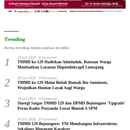
Trending
Berita trending dalam sepekan terakhir
30 Juli 2026
0 Komentar
1
TMMD ke-129 Hadirkan Adminduk, Ratusan Warga
Manfaatkan Layanan Dispendukcapil Lumajang
30 Juli 2026
0 Komentar
2
TMMD ke-129 Mulai Bedah Rumah Ibu Suminten,
Wujudkan Hunian Layak bagi Warga
30 Juli 2026
0 Komentar
3
Sinergi Satgas TMMD 129 dan DPMD Bojonegoro ‘Upgrade’
Peran Kader Posyandu Lewat Bimtek 6 SPM
30 Juli 2026
0 Komentar
4
TMMD 129 Bojonegoro: TNI Membangun Infrastruktur,
Sekaligus Menanam Karakter