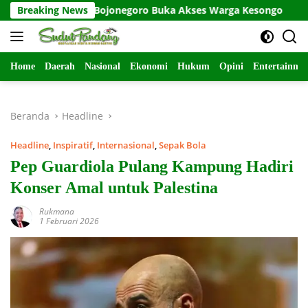
Langsung
MMD 129 Bojonegoro Buka Akses Warga Kesongo
Breaking News
Wabup 
ke
konten
Home
Daerah
Nasional
Ekonomi
Hukum
Opini
Entertainme
Beranda
Headline
Headline
,
Inspiratif
,
Internasional
,
Sepak Bola
Pep Guardiola Pulang Kampung Hadiri
Konser Amal untuk Palestina
Rukmana
1 Februari 2026