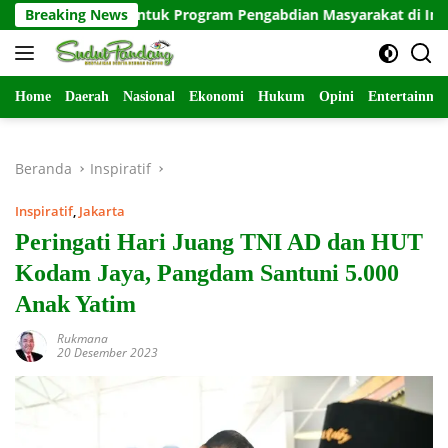
Langsung
swa untuk Program Pengabdian Masyarakat di Indramayu
Breaking News
ke
konten
Home
Daerah
Nasional
Ekonomi
Hukum
Opini
Entertainme
Beranda
Inspiratif
Inspiratif
,
Jakarta
Peringati Hari Juang TNI AD dan HUT
Kodam Jaya, Pangdam Santuni 5.000
Anak Yatim
Rukmana
20 Desember 2023