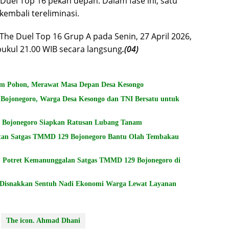
Duel Top 16 pekan depan. Dalam fase ini, satu
embali tereliminasi.
e Duel Top 16 Grup A pada Senin, 27 April 2026,
pukul 21.00 WIB secara langsung
.(04)
m Pohon, Merawat Masa Depan Desa Kesongo
ojonegoro, Warga Desa Kesongo dan TNI Bersatu untuk
H Bojonegoro Siapkan Ratusan Lubang Tanam
atan Satgas TMMD 129 Bojonegoro Bantu Olah Tembakau
: Potret Kemanunggalan Satgas TMMD 129 Bojonegoro di
Disnakkan Sentuh Nadi Ekonomi Warga Lewat Layanan
The icon. Ahmad Dhani