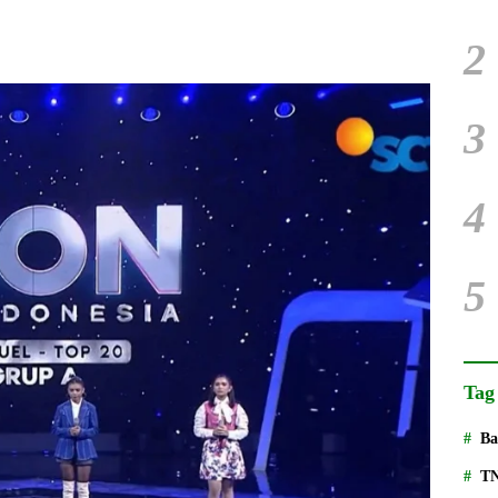
2
3
4
5
Tag
Ba
T