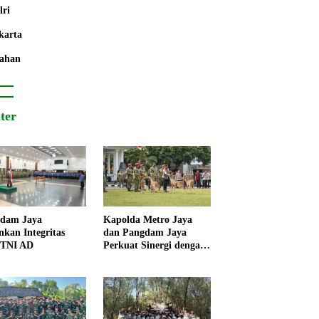
lri
karta
ahan
iter
dam Jaya
Kapolda Metro Jaya
nkan Integritas
dan Pangdam Jaya
 TNI AD
Perkuat Sinergi dengan
Korps Marinir