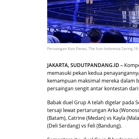
Persaingan Kian Panas, The Icon Indonesia Saring 16 
JAKARTA, SUDUTPANDANG.ID –
Kompe
memasuki pekan kedua penayangannya.
kemampuan maksimal mereka dalam ba
persaingan sengit antar kontestan dari
Babak duel Grup A telah digelar pada S
tersaji lewat pertarungan Arka (Wonos
(Batam), Catrine (Medan) vs Kayla (Malan
(Deli Serdang) vs Feli (Bandung).