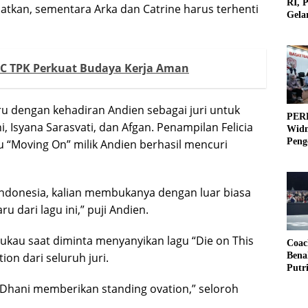
RI, 
matkan, sementara Arka dan Catrine harus terhenti
Gela
Olah
 IPC TPK Perkuat Budaya Kerja Aman
 dengan kehadiran Andien sebagai juri untuk
PERB
 Isyana Sarasvati, dan Afgan. Penampilan Felicia
Widm
Peng
gu “Moving On” milik Andien berhasil mencuri
3×3
 Indonesia, kalian membukanya dengan luar biasa
u dari lagu ini,” puji Andien.
mukau saat diminta menyanyikan lagu “Die on This
Coac
on dari seluruh juri.
Bena
Putr
 Dhani memberikan standing ovation,” seloroh