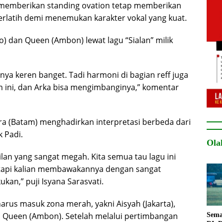
 memberikan standing ovation tetap memberikan
erlatih demi menemukan karakter vokal yang kuat.
) dan Queen (Ambon) lewat lagu “Sialan” milik
ya keren banget. Tadi harmoni di bagian reff juga
m ini, dan Arka bisa mengimbanginya,” komentar
ra (Batam) menghadirkan interpretasi berbeda dari
k Padi.
Ola
an yang sangat megah. Kita semua tau lagu ini
, tapi kalian membawakannya dengan sangat
ukan,” puji Isyana Sarasvati.
arus masuk zona merah, yakni Aisyah (Jakarta),
n Queen (Ambon). Setelah melalui pertimbangan
Sema