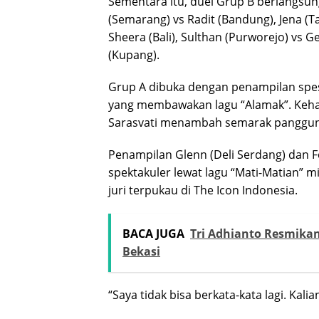
Sementara itu, duel Grup B berlangsu
(Semarang) vs Radit (Bandung), Jena (T
Sheera (Bali), Sulthan (Purworejo) vs G
(Kupang).
Grup A dibuka dengan penampilan spesia
yang membawakan lagu “Alamak”. Keh
Sarasvati menambah semarak panggun
Penampilan Glenn (Deli Serdang) dan 
spektakuler lewat lagu “Mati-Matian” 
juri terpukau di The Icon Indonesia.
BACA JUGA
Tri Adhianto Resmika
Bekasi
“Saya tidak bisa berkata-kata lagi. Kali