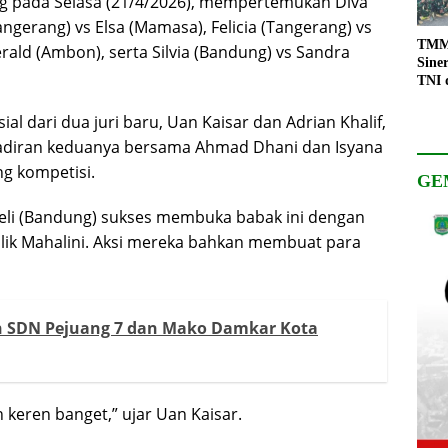
ng pada Selasa (21/4/2026), mempertemukan Diva
angerang) vs Elsa (Mamasa), Felicia (Tangerang) vs
TMMD
erald (Ambon), serta Silvia (Bandung) vs Sandra
Sine
TNI 
Keso
Pemb
l dari dua juri baru, Uan Kaisar dan Adrian Khalif,
adiran keduanya bersama Ahmad Dhani dan Isyana
g kompetisi.
GE
Feli (Bandung) sukses membuka babak ini dengan
milik Mahalini. Aksi mereka bahkan membuat para
n SDN Pejuang 7 dan Mako Damkar Kota
an keren banget,” ujar Uan Kaisar.