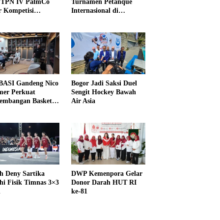
PTPN IV PalmCo
Turnamen Petanque
r Kompetisi
Internasional di
raga
UNDIKMA
ASI Gandeng Nico
Bogor Jadi Saksi Duel
er Perkuat
Sengit Hockey Bawah
embangan Basket
Air Asia
h Deny Sartika
DWP Kemenpora Gelar
hi Fisik Timnas 3×3
Donor Darah HUT RI
i
ke-81