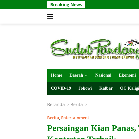
Langsung
Breaking News
ke
konten
Home
Daerah
Nasional
Ekonomi
COVID-19
Jokowi
Kalbar
OC Kaligi
Beranda
Berita
Berita
,
Entertainment
Persaingan Kian Panas, 