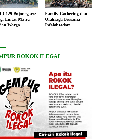
 129 Bojonegoro:
Family Gathering dan
rgi Lintas Matra
Olahraga Bersama
dan Warga
Infolahtadam
ngo, Percepat
V/Brawijaya Pererat
angunan Desa
Soliditas dan
Kebersamaan
MPUR ROKOK ILEGAL