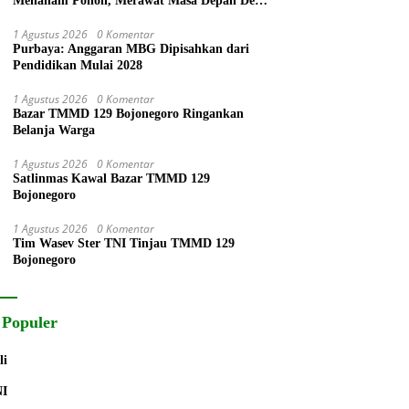
Menanam Pohon, Merawat Masa Depan Desa
Kesongo
1 Agustus 2026
0 Komentar
Purbaya: Anggaran MBG Dipisahkan dari
Pendidikan Mulai 2028
1 Agustus 2026
0 Komentar
Bazar TMMD 129 Bojonegoro Ringankan
Belanja Warga
1 Agustus 2026
0 Komentar
Satlinmas Kawal Bazar TMMD 129
Bojonegoro
1 Agustus 2026
0 Komentar
Tim Wasev Ster TNI Tinjau TMMD 129
Bojonegoro
 Populer
li
NI