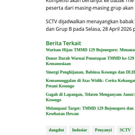
Kompetisi akan berlanjut ke babak The 
peserta dari masing-masing grup akan k
SCTV dijadwalkan menayangkan babak Th
dan Grup B pada Selasa, 28 April 2026 
Berita Terkait
Warisan Hijau TMMD 129 Bojonegoro: Menana
Donor Darah Warnai Penutupan TMMD ke-129 B
Kemanusiaan
Sinergi Penghijauan, Babinsa Kesongo dan DL
Kemanunggalan di Atas Widik: Cerita Kehang
Petani Kesongo
Gagah di Lapangan, Telaten Menganyam Janur
Kesongo
Melampaui Target: TMMD 129 Bojonegoro dan 
Kesehatan Hewan
dangdut
Indosiar
Penyanyi
SCTV