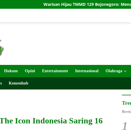
Warisan Hijau TMMD 129 Bojonegoro: Menanam Pohon, M
Hukum
Opini
Entertainment
Internasional
Olahraga
s
Kemenhub
Tre
Berit
The Icon Indonesia Saring 16
1