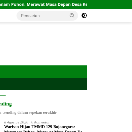
erawat Masa Depan Desa Kesongo
Donor Darah Warnai P
nding
a trending dalam sepekan terakhir
8 Agustus 2026
0 Komentar
Warisan Hijau TMMD 129 Bojonegoro: