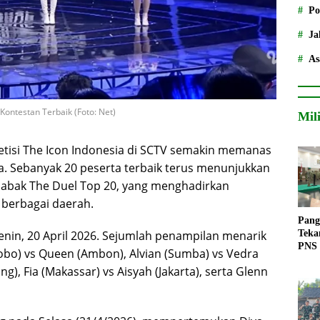
Po
Ja
As
Kontestan Terbaik (Foto: Net)
Mil
tisi The Icon Indonesia di SCTV semakin memanas
 Sebanyak 20 peserta terbaik terus menunjukkan
bak The Duel Top 20, yang menghadirkan
 berbagai daerah.
Pang
enin, 20 April 2026. Sejumlah penampilan menarik
Teka
PNS
obo) vs Queen (Ambon), Alvian (Sumba) vs Vedra
g), Fia (Makassar) vs Aisyah (Jakarta), serta Glenn