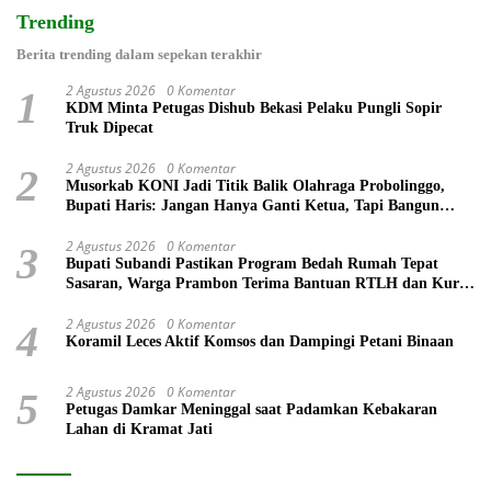
Trending
Berita trending dalam sepekan terakhir
2 Agustus 2026
0 Komentar
1
KDM Minta Petugas Dishub Bekasi Pelaku Pungli Sopir
Truk Dipecat
2 Agustus 2026
0 Komentar
2
Musorkab KONI Jadi Titik Balik Olahraga Probolinggo,
Bupati Haris: Jangan Hanya Ganti Ketua, Tapi Bangun
Prestasi
2 Agustus 2026
0 Komentar
3
Bupati Subandi Pastikan Program Bedah Rumah Tepat
Sasaran, Warga Prambon Terima Bantuan RTLH dan Kursi
Roda
2 Agustus 2026
0 Komentar
4
Koramil Leces Aktif Komsos dan Dampingi Petani Binaan
2 Agustus 2026
0 Komentar
5
Petugas Damkar Meninggal saat Padamkan Kebakaran
Lahan di Kramat Jati