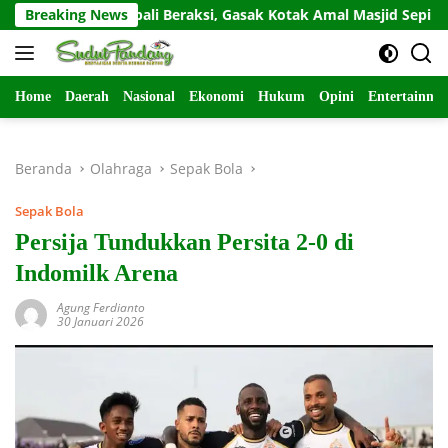
Langsung
divis Kembali Beraksi, Gasak Kotak Amal Masjid Sepi di Gunung P
Breaking News
ke
konten
Home
Daerah
Nasional
Ekonomi
Hukum
Opini
Entertainme
Beranda
Olahraga
Sepak Bola
Sepak Bola
Persija Tundukkan Persita 2-0 di
Indomilk Arena
Agung Ferdianto
30 Januari 2026