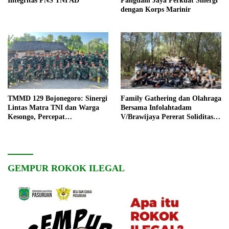
Integritas PNS TNI AD
Pangdam Jaya Perkuat Sinergi
dengan Korps Marinir
TMMD 129 Bojonegoro: Sinergi
Family Gathering dan Olahraga
Lintas Matra TNI dan Warga
Bersama Infolahtadam
Kesongo, Percepat
V/Brawijaya Pererat Soliditas
Pembangunan Desa
dan Kebersamaan
GEMPUR ROKOK ILEGAL