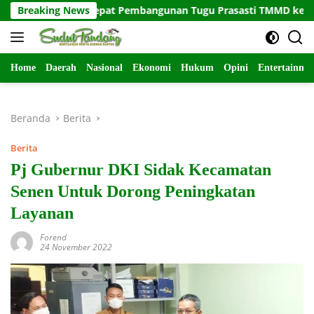
Langsung
atuan Percepat Pembangunan Tugu Prasasti TMMD ke-129
Breaking News
ke
konten
Home
Daerah
Nasional
Ekonomi
Hukum
Opini
Entertainme
Beranda
Berita
Berita
Pj Gubernur DKI Sidak Kecamatan
Senen Untuk Dorong Peningkatan
Layanan
Forend
24 November 2022