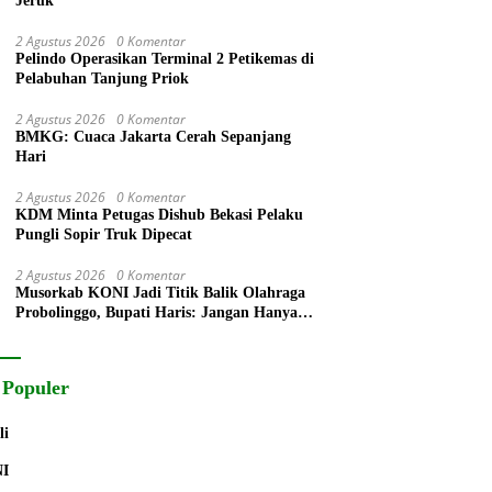
Jeruk
2 Agustus 2026
0 Komentar
Pelindo Operasikan Terminal 2 Petikemas di
Pelabuhan Tanjung Priok
2 Agustus 2026
0 Komentar
BMKG: Cuaca Jakarta Cerah Sepanjang
Hari
2 Agustus 2026
0 Komentar
KDM Minta Petugas Dishub Bekasi Pelaku
Pungli Sopir Truk Dipecat
2 Agustus 2026
0 Komentar
Musorkab KONI Jadi Titik Balik Olahraga
Probolinggo, Bupati Haris: Jangan Hanya
Ganti Ketua, Tapi Bangun Prestasi
 Populer
li
NI