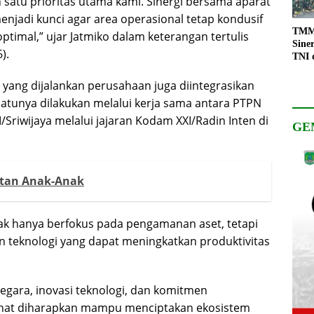
satu prioritas utama kami. Sinergi bersama aparat
enjadi kunci agar area operasional tetap kondusif
TMMD
ptimal,” ujar Jatmiko dalam keterangan tertulis
Sine
).
TNI 
Keso
Pemb
yang dijalankan perusahaan juga diintegrasikan
atunya dilakukan melalui kerja sama antara PTPN
/Sriwijaya melalui jajaran Kodam XXI/Radin Inten di
GE
atan Anak-Anak
idak hanya berfokus pada pengamanan aset, tetapi
 teknologi yang dapat meningkatkan produktivitas
egara, inovasi teknologi, dan komitmen
ehat diharapkan mampu menciptakan ekosistem