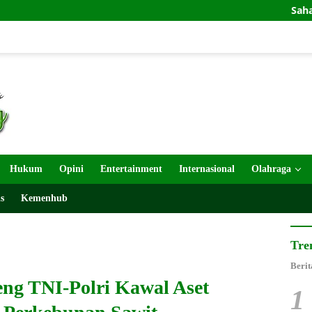
Sahabat Odamun 
Hukum
Opini
Entertainment
Internasional
Olahraga
s
Kemenhub
Tre
Berit
g TNI-Polri Kawal Aset
1