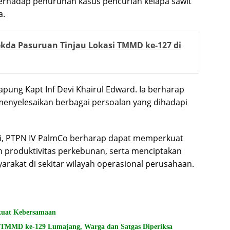
terhadap penurunan kasus pencurian kelapa sawit
a.
kda Pasuruan Tinjau Lokasi TMMD ke-127 di
pung Kapt Inf Devi Khairul Edward. Ia berharap
menyelesaikan berbagai persoalan yang dihadapi
lri, PTPN IV PalmCo berharap dapat memperkuat
n produktivitas perkebunan, serta menciptakan
akat di sekitar wilayah operasional perusahaan.
kuat Kebersamaan
i TMMD ke-129 Lumajang, Warga dan Satgas Diperiksa