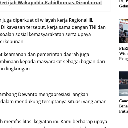
RI, 
 Sertijab Wakapolda-Kabidhumas-Dirpolairud
Gela
Olah
uga diperkuat di wilayah kerja Regional III,
 Di kawasan tersebut, kerja sama dengan TNI dan
rsoalan sosial kemasyarakatan serta upaya
perkebunan.
PERB
at keamanan dan pemerintah daerah juga
Widm
Peng
pembinaan kepada masyarakat sebagai bagian dari
3×3
an lingkungan.
Bambang Dewanto mengapresiasi langkah
n dalam mendukung terciptanya situasi yang aman
Coac
Bena
Putr
h memfasilitasi kegiatan ini. Kami berharap upaya