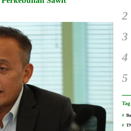
 Perkebunan Sawit
2
3
4
5
Tag
Ba
T