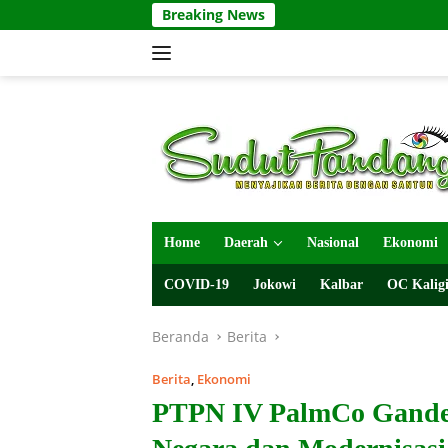
Langsung
Breaking News
ke
konten
Home
Daerah
Nasional
Ekonomi
COVID-19
Jokowi
Kalbar
OC Kaligi
Beranda
Berita
Berita
,
Ekonomi
PTPN IV PalmCo Ganden