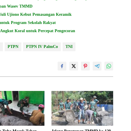
siapan Wasev TMMD
Yuli Ujiono Kebut Pemasangan Keramik
untuk Program Sekolah Rakyat
ngkut Koral untuk Percepat Pengecoran
PTPN
PTPN IV PalmCo
TNI