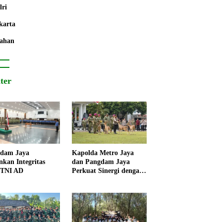
lri
karta
ahan
iter
dam Jaya
Kapolda Metro Jaya
nkan Integritas
dan Pangdam Jaya
 TNI AD
Perkuat Sinergi dengan
Korps Marinir