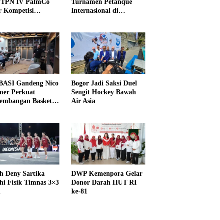
PTPN IV PalmCo
Turnamen Petanque
r Kompetisi
Internasional di
raga
UNDIKMA
ASI Gandeng Nico
Bogor Jadi Saksi Duel
er Perkuat
Sengit Hockey Bawah
embangan Basket
Air Asia
h Deny Sartika
DWP Kemenpora Gelar
hi Fisik Timnas 3×3
Donor Darah HUT RI
i
ke-81