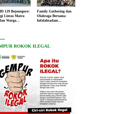
 129 Bojonegoro:
Family Gathering dan
rgi Lintas Matra
Olahraga Bersama
dan Warga
Infolahtadam
ngo, Percepat
V/Brawijaya Pererat
angunan Desa
Soliditas dan
Kebersamaan
MPUR ROKOK ILEGAL