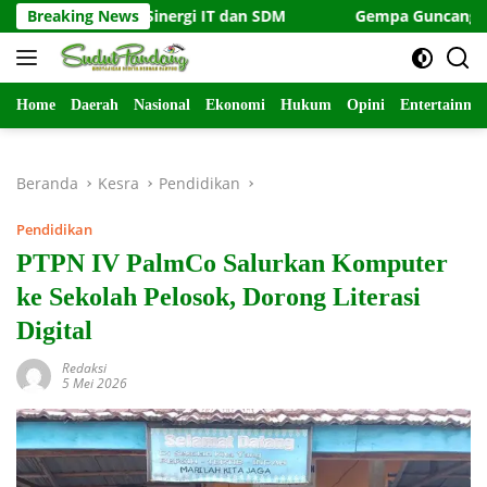
Langsung
Tapi Sinergi IT dan SDM
Breaking News
Gempa Guncang Barat Daya Pa
ke
konten
Home
Daerah
Nasional
Ekonomi
Hukum
Opini
Entertainme
Beranda
Kesra
Pendidikan
Pendidikan
PTPN IV PalmCo Salurkan Komputer
ke Sekolah Pelosok, Dorong Literasi
Digital
Redaksi
5 Mei 2026