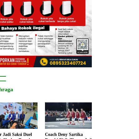
hraga
r Jadi Saksi Duel
Coach Deny Sartika