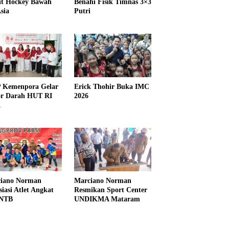
it Hockey Bawah
Benahi Fisik Timnas 3×3
sia
Putri
Kemenpora Gelar
Erick Thohir Buka IMC
r Darah HUT RI
2026
1
iano Norman
Marciano Norman
siasi Atlet Angkat
Resmikan Sport Center
 NTB
UNDIKMA Mataram