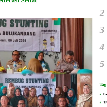
erasi Sehat
2
3
4
5
Tag
Ba
T