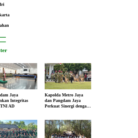
lri
karta
ahan
iter
dam Jaya
Kapolda Metro Jaya
nkan Integritas
dan Pangdam Jaya
 TNI AD
Perkuat Sinergi dengan
Korps Marinir