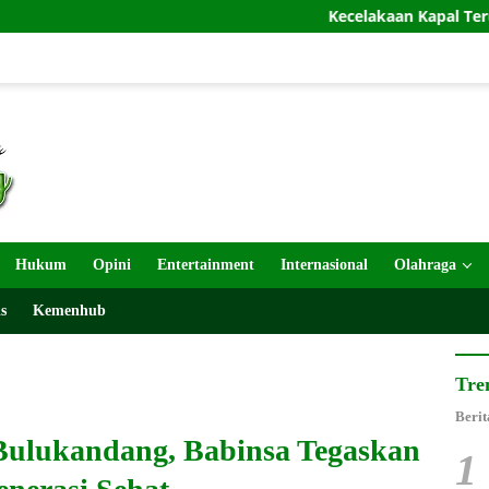
Kecelakaan Kapal Terus Berulang, Pengu
Hukum
Opini
Entertainment
Internasional
Olahraga
s
Kemenhub
Tre
Berit
Bulukandang, Babinsa Tegaskan
1