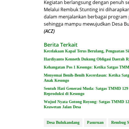
Kegiatan berlangsung dengan penuh sem
Melalui Rembuk Stunting ini diharapk
dalam menjalankan berbagai program p
sehingga mampu mewujudkan Desa Bulu
(ACZ)
Berita Terkait
Kecelakaan Kapal Terus Berulang, Penguatan S
Hardiyanto Kenneth Dukung Obligasi Daerah Rp
Kehangatan Pos 1 Kesongo: Ketika Satgas TM
Menyemai Benih-Benih Kecerdasan: Ketika Sa
Anak Kesongo
Sentuh Hati Generasi Muda: Satgas TMMD 129 
Reproduksi di Kesongo
Wujud Nyata Gotong Royong: Satgas TMMD 12
Keawetan Jalan Desa
Desa Bulukandang
Pasuruan
Rembug S