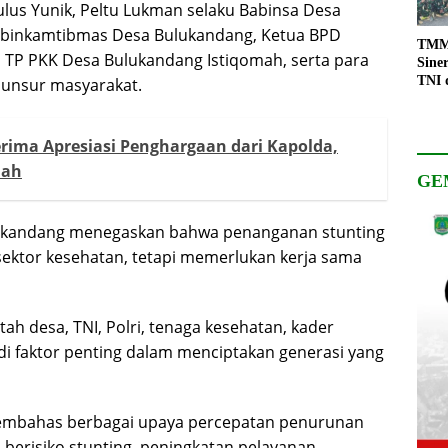
ulus Yunik, Peltu Lukman selaku Babinsa Desa
abinkamtibmas Desa Bulukandang, Ketua BPD
TMMD
 TP PKK Desa Bulukandang Istiqomah, serta para
Sine
TNI 
 unsur masyarakat.
Keso
Pemb
rima Apresiasi Penghargaan dari Kapolda,
nah
GE
ukandang menegaskan bahwa penanganan stunting
ektor kesehatan, tetapi memerlukan kerja sama
tah desa, TNI, Polri, tenaga kesehatan, kader
i faktor penting dalam menciptakan generasi yang
membahas berbagai upaya percepatan penurunan
 berisiko stunting, peningkatan pelayanan