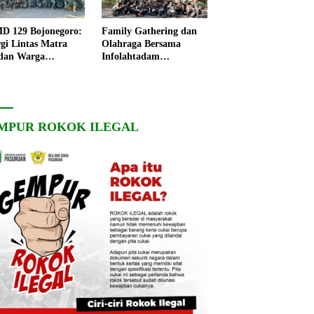
 129 Bojonegoro:
Family Gathering dan
rgi Lintas Matra
Olahraga Bersama
dan Warga
Infolahtadam
ngo, Percepat
V/Brawijaya Pererat
angunan Desa
Soliditas dan
Kebersamaan
MPUR ROKOK ILEGAL