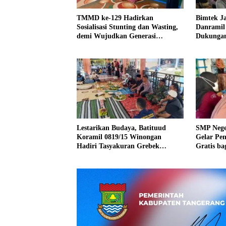
TMMD ke-129 Hadirkan
Bimtek Ja
Sosialisasi Stunting dan Wasting,
Danramil
demi Wujudkan Generasi
Dukungan
Berkualitas
Lestarikan Budaya, Batituud
SMP Nege
Koramil 0819/15 Winongan
Gelar Pe
Hadiri Tasyakuran Grebek
Gratis ba
Sumber