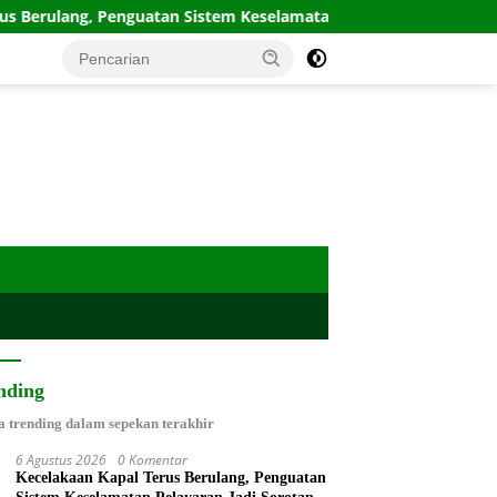
atan Sistem Keselamatan Pelayaran Jadi Sorotan
NDHU T
nding
a trending dalam sepekan terakhir
6 Agustus 2026
0 Komentar
Kecelakaan Kapal Terus Berulang, Penguatan