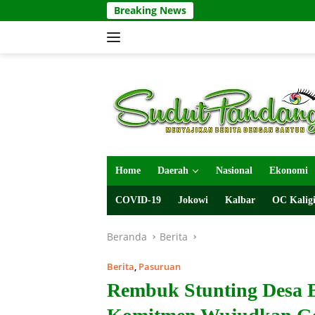
Langsung
Breaking News
ke
konten
Home
Daerah
Nasional
Ekonomi
COVID-19
Jokowi
Kalbar
OC Kaligi
Beranda
Berita
Berita
,
Pasuruan
Rembuk Stunting Desa 