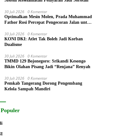
Sistem Keselamatan Pelayaran Jadi Sorotan
30 Juli 2026
0 Komentar
Optimalkan Mesin Molen, Prada Muhammad
Fathor Rosi Percepat Pengecoran Jalan untuk
Warga
30 Juli 2026
0 Komentar
KONI DKI: Atlet Tak Boleh Jadi Korban
Dualisme
30 Juli 2026
0 Komentar
TMMD 129 Bojonegoro: Srikandi Kesongo
Bikin Olahan Pisang Jadi “Renjana” Renyah
30 Juli 2026
0 Komentar
Pemkab Tangerang Dorong Pengembang
Kelola Sampah Mandiri
 Populer
li
NI