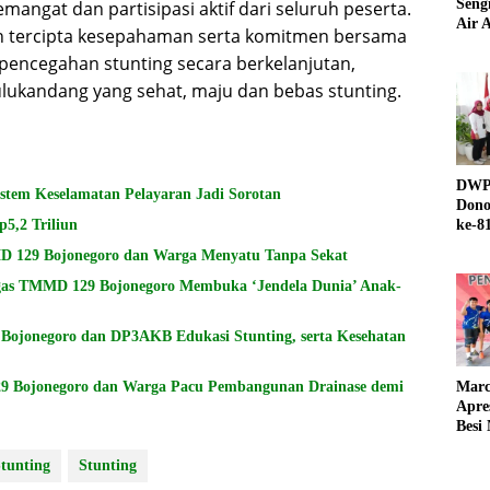
Seng
angat dan partisipasi aktif dari seluruh peserta.
Air A
an tercipta kesepahaman serta komitmen bersama
encegahan stunting secara berkelanjutan,
kandang yang sehat, maju dan bebas stunting.
DWP 
istem Keselamatan Pelayaran Jadi Sorotan
Dono
5,2 Triliun
ke-8
MD 129 Bojonegoro dan Warga Menyatu Tanpa Sekat
tgas TMMD 129 Bojonegoro Membuka ‘Jendela Dunia’ Anak-
Bojonegoro dan DP3AKB Edukasi Stunting, serta Kesehatan
9 Bojonegoro dan Warga Pacu Pembangunan Drainase demi
Marc
Apre
Besi
tunting
Stunting