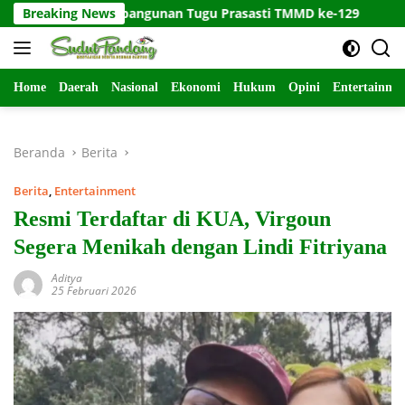
Langsung
ng Pembangunan Tugu Prasasti TMMD ke-129
Breaking News
Kodim 0821
ke
konten
Home
Daerah
Nasional
Ekonomi
Hukum
Opini
Entertainme
Beranda
Berita
Berita
,
Entertainment
Resmi Terdaftar di KUA, Virgoun
Segera Menikah dengan Lindi Fitriyana
Aditya
25 Februari 2026