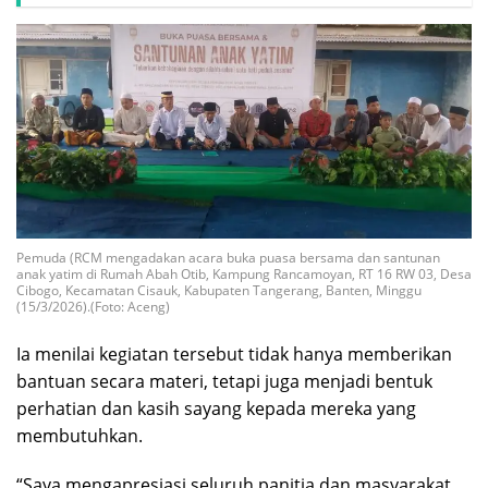
Pemuda (RCM mengadakan acara buka puasa bersama dan santunan
anak yatim di Rumah Abah Otib, Kampung Rancamoyan, RT 16 RW 03, Desa
Cibogo, Kecamatan Cisauk, Kabupaten Tangerang, Banten, Minggu
(15/3/2026).(Foto: Aceng)
Ia menilai kegiatan tersebut tidak hanya memberikan
bantuan secara materi, tetapi juga menjadi bentuk
perhatian dan kasih sayang kepada mereka yang
membutuhkan.
“Saya mengapresiasi seluruh panitia dan masyarakat