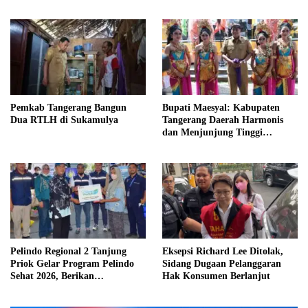
Tinggi Lingkup Kemenhub
Pemkab Tangerang Bangun
Bupati Maesyal: Kabupaten
Dua RTLH di Sukamulya
Tangerang Daerah Harmonis
dan Menjunjung Tinggi
Toleransi
Pelindo Regional 2 Tanjung
Eksepsi Richard Lee Ditolak,
Priok Gelar Program Pelindo
Sidang Dugaan Pelanggaran
Sehat 2026, Berikan
Hak Konsumen Berlanjut
Pemeriksaan TBC Gratis dan
Santunan Anak Yatim di