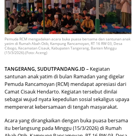
Pemuda RCM mengadakan acara buka puasa bersama dan santunan anak
yatim di Rumah Abah Otib, Kampung Rancamoyan, RT 16 RW 03, Desa
Cibogo, Kecamatan Cisauk, Kabupaten Tangerang, Banten Minggu
(15/3/2026).(Foto: Aceng)
TANGERANG, SUDUTPANDANG.ID –
Kegiatan
santunan anak yatim di bulan Ramadan yang digelar
Pemuda Rancamoyan (RCM) mendapat apresiasi dari
Camat Cisauk Hendarto. Kegiatan tersebut dinilai
sebagai wujud nyata kepedulian sosial sekaligus upaya
mempererat kebersamaan di tengah masyarakat.
Acara yang dirangkaikan dengan buka puasa bersama
itu berlangsung pada Minggu (15/3/2026) di Rumah
Abah Otib, Kampung Rancamoyan, RT 16 RW 03, Desa