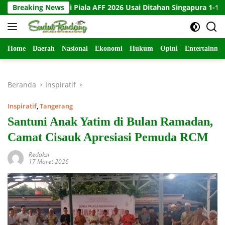
Langsung
ngkir di Piala AFF 2026 Usai Ditahan Singapura 1-1
Breaking News
10 Ka
ke
konten
Home
Daerah
Nasional
Ekonomi
Hukum
Opini
Entertainme
Beranda
Inspiratif
Inspiratif
,
Tangerang
Santuni Anak Yatim di Bulan Ramadan,
Camat Cisauk Apresiasi Pemuda RCM
Redaksi
17 Maret 2026