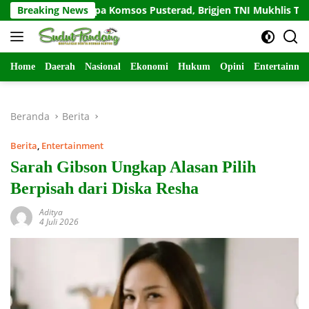
Langsung
Salam Sapa Komsos Pusterad, Brigjen TNI Mukhlis Tekankan K
Breaking News
ke
konten
Home
Daerah
Nasional
Ekonomi
Hukum
Opini
Entertainme
Beranda
Berita
Berita
,
Entertainment
Sarah Gibson Ungkap Alasan Pilih
Berpisah dari Diska Resha
Aditya
4 Juli 2026