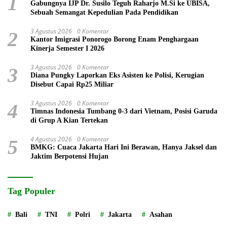
1
Gabungnya IJP Dr. Susilo Teguh Raharjo M.Si ke UBISA,
Sebuah Semangat Kepedulian Pada Pendidikan
3 Agustus 2026
0 Komentar
2
Kantor Imigrasi Ponorogo Borong Enam Penghargaan
Kinerja Semester I 2026
3 Agustus 2026
0 Komentar
3
Diana Pungky Laporkan Eks Asisten ke Polisi, Kerugian
Disebut Capai Rp25 Miliar
3 Agustus 2026
0 Komentar
4
Timnas Indonesia Tumbang 0-3 dari Vietnam, Posisi Garuda
di Grup A Kian Tertekan
4 Agustus 2026
0 Komentar
5
BMKG: Cuaca Jakarta Hari Ini Berawan, Hanya Jaksel dan
Jaktim Berpotensi Hujan
Tag Populer
Bali
TNI
Polri
Jakarta
Asahan