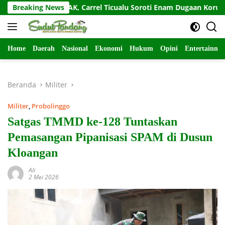
Langsung
ku KOSMAK, Carrel Ticualu Soroti Enam Dugaan Korupsi
Breaking News
ke
konten
Home
Daerah
Nasional
Ekonomi
Hukum
Opini
Entertainme
Beranda
Militer
Militer
,
Probolinggo
Satgas TMMD ke-128 Tuntaskan
Pemasangan Pipanisasi SPAM di Dusun
Kloangan
Ali
2 Mei 2026