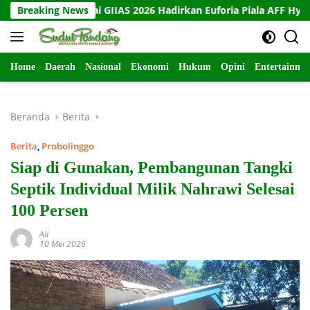
Langsung
Booth Hyundai GIIAS 2026 Hadirkan Euforia Piala AFF Hyundai 
Breaking News
ke
konten
Home
Daerah
Nasional
Ekonomi
Hukum
Opini
Entertainme
Beranda
Berita
Berita
,
Probolinggo
Siap di Gunakan, Pembangunan Tangki
Septik Individual Milik Nahrawi Selesai
100 Persen
Ali
10 Mei 2026