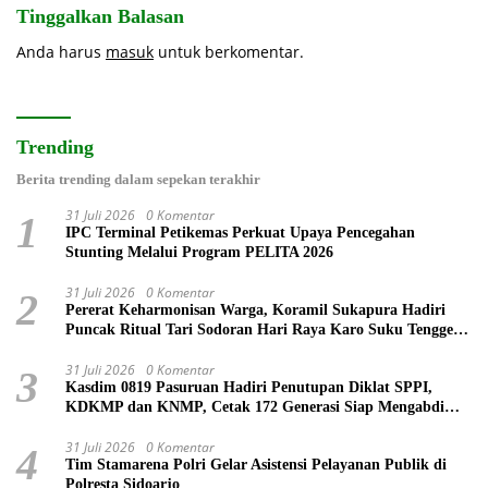
Tinggalkan Balasan
Anda harus
masuk
untuk berkomentar.
Trending
Berita trending dalam sepekan terakhir
31 Juli 2026
0 Komentar
1
IPC Terminal Petikemas Perkuat Upaya Pencegahan
Stunting Melalui Program PELITA 2026
31 Juli 2026
0 Komentar
2
Pererat Keharmonisan Warga, Koramil Sukapura Hadiri
Puncak Ritual Tari Sodoran Hari Raya Karo Suku Tengger
di Bromo
31 Juli 2026
0 Komentar
3
Kasdim 0819 Pasuruan Hadiri Penutupan Diklat SPPI,
KDKMP dan KNMP, Cetak 172 Generasi Siap Mengabdi
untuk Negeri
31 Juli 2026
0 Komentar
4
Tim Stamarena Polri Gelar Asistensi Pelayanan Publik di
Polresta Sidoarjo