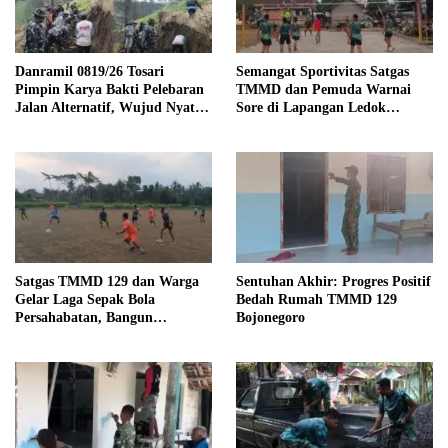
Danramil 0819/26 Tosari
Semangat Sportivitas Satgas
Pimpin Karya Bakti Pelebaran
TMMD dan Pemuda Warnai
Jalan Alternatif, Wujud Nyata
Sore di Lapangan Ledok
Kemanunggalan TNI dan
Tempuro
Rakyat
Satgas TMMD 129 dan Warga
Sentuhan Akhir: Progres Positif
Gelar Laga Sepak Bola
Bedah Rumah TMMD 129
Persahabatan, Bangun
Bojonegoro
Keakraban di Tengah Program
Pembangunan