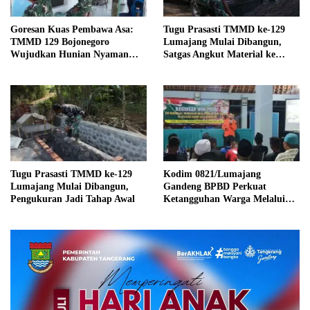
Goresan Kuas Pembawa Asa:
Tugu Prasasti TMMD ke-129
TMMD 129 Bojonegoro
Lumajang Mulai Dibangun,
Wujudkan Hunian Nyaman
Satgas Angkut Material ke
Mbah Samijan
Lokasi
Tugu Prasasti TMMD ke-129
Kodim 0821/Lumajang
Lumajang Mulai Dibangun,
Gandeng BPBD Perkuat
Pengukuran Jadi Tahap Awal
Ketangguhan Warga Melalui
Sosialisasi Keluarga Tangguh
Bencana